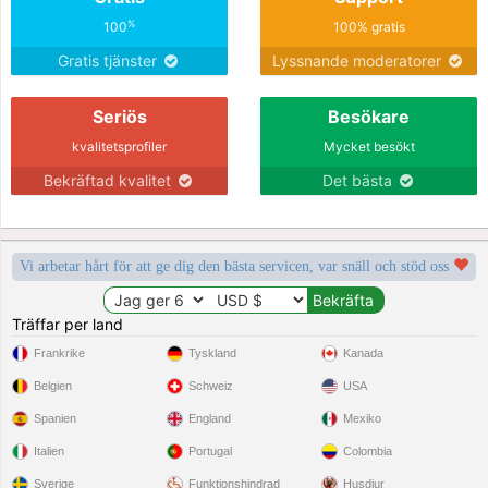
%
100
100% gratis
Gratis tjänster
Lyssnande moderatorer
Seriös
Besökare
kvalitetsprofiler
Mycket besökt
Bekräftad kvalitet
Det bästa
Vi arbetar hårt för att ge dig den bästa servicen, var snäll och stöd oss
Träffar per land
Frankrike
Tyskland
Kanada
Belgien
Schweiz
USA
Spanien
England
Mexiko
Italien
Portugal
Colombia
Sverige
Funktionshindrad
Husdjur