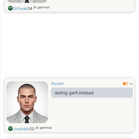
år gammal
Drfreak
34
Riyadh
0.6
dating gerll instead
år gammal
Jonjobie
20