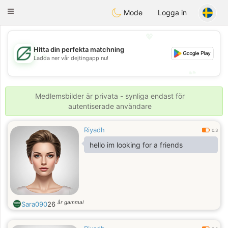
Gulf
Dating
Toggle
Mode
Logga in
navigation
💖
Hitta din perfekta matchning
💖
Ladda ner vår dejtingapp nu!
💕
💕
Medlemsbilder är privata - synliga endast för
autentiserade användare
Riyadh
0.3
hello im looking for a friends
år gammal
Sara090
26