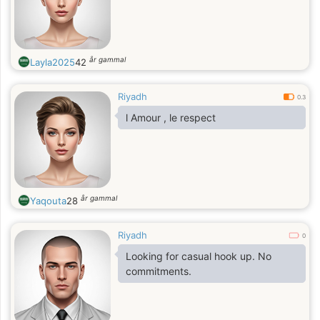
år gammal
Layla2025
42
Riyadh
0.3
l Amour , le respect
år gammal
Yaqouta
28
Riyadh
0
Looking for casual hook up. No
commitments.