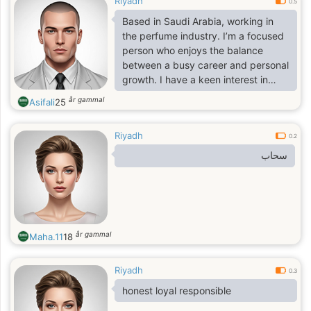
Riyadh
0.5
Based in Saudi Arabia, working in
the perfume industry. I’m a focused
person who enjoys the balance
between a busy career and personal
growth. I have a keen interest in
technology and modern trends.
år gammal
Asifali
25
Looking for someone genuine to
share good moments and honest
Riyadh
stories with."
0.2
سحاب
år gammal
Maha.11
18
Riyadh
0.3
honest loyal responsible