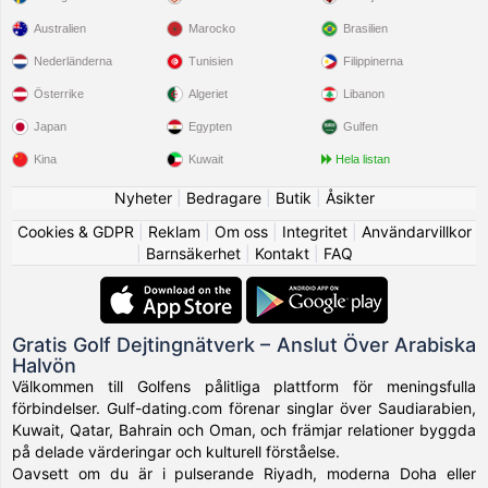
Australien
Marocko
Brasilien
Nederländerna
Tunisien
Filippinerna
Österrike
Algeriet
Libanon
Japan
Egypten
Gulfen
Kina
Kuwait
Hela listan
Nyheter
|
Bedragare
|
Butik
|
Åsikter
Cookies & GDPR
|
Reklam
|
Om oss
|
Integritet
|
Användarvillkor
|
Barnsäkerhet
|
Kontakt
|
FAQ
Gratis Golf Dejtingnätverk – Anslut Över Arabiska
Halvön
Välkommen till Golfens pålitliga plattform för meningsfulla
förbindelser. Gulf-dating.com förenar singlar över Saudiarabien,
Kuwait, Qatar, Bahrain och Oman, och främjar relationer byggda
på delade värderingar och kulturell förståelse.
Oavsett om du är i pulserande Riyadh, moderna Doha eller