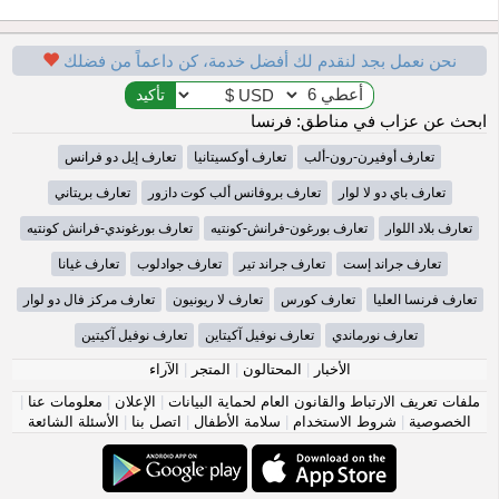
نحن نعمل بجد لنقدم لك أفضل خدمة، كن داعماً من فضلك
ابحث عن عزاب في مناطق: فرنسا
تعارف أوفيرن-رون-ألب
تعارف أوكسيتانيا
تعارف إيل دو فرانس
تعارف باي دو لا لوار
تعارف بروفانس ألب كوت دازور
تعارف بريتاني
تعارف بلاد اللوار
تعارف بورغون-فرانش-كونتيه
تعارف بورغوندي-فرانش كونتيه
تعارف جراند إست
تعارف جراند تير
تعارف جوادلوب
تعارف غيانا
تعارف فرنسا العليا
تعارف كورس
تعارف لا ريونيون
تعارف مركز فال دو لوار
تعارف نورماندي
تعارف نوفيل آكيتاين
تعارف نوفيل آكيتين
الأخبار
|
المحتالون
|
المتجر
|
الآراء
ملفات تعريف الارتباط والقانون العام لحماية البيانات
|
الإعلان
|
معلومات عنا
|
الخصوصية
|
شروط الاستخدام
|
سلامة الأطفال
|
اتصل بنا
|
الأسئلة الشائعة