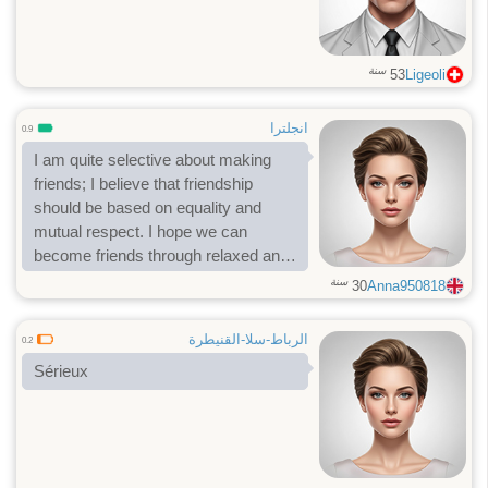
سنة
53
Ligeoli
انجلترا
0.9
I am quite selective about making
friends; I believe that friendship
should be based on equality and
mutual respect. I hope we can
become friends through relaxed and
pleasant conversations. My interests
سنة
30
Anna950818
include traveling, working out,
shopping, reading, and watching
الرباط-سلا-القنيطرة
0.2
movies. It doesn't matter where you
Sérieux
live; we can simply chat whenever
we have some free time.