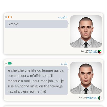
الكويت
0.2
Simple
سنة
37
C2raf2
تيارت
0.8
je cherche une fille ou femme qui va
commencer a m'offrir se qu'il
manque a moi,,,pour mon job ,,oui je
suis en bonne situation financière,je
travail a plein régime,,))))
سنة
39
Mihar87