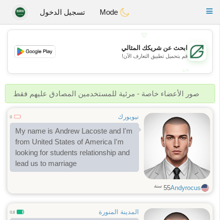
Gulf
Dating
Toggle
Mode
تسجيل الدخول
navigation
💖
ابحث عن شريكك المثالي
💖
قم بتحميل تطبيق التعارف الآن!
💕
💕
صور الأعضاء خاصة - مرئية للمستخدمين المصادق عليهم فقط
نيويورك
0
My name is Andrew Lacoste and I'm
from United States of America I'm
looking for students relationship and
lead us to marriage
سنة
55
Andyrocus
المدينة المنورة
0.8