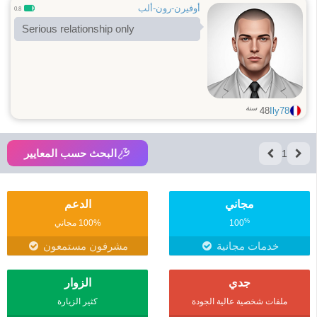
أوفيرن-رون-ألب
0.8
Serious relationship only
سنة
48
Ily78
البحث حسب المعايير
1
مجاني
الدعم
%
100
100% مجاني
خدمات مجانية
مشرفون مستمعون
جدي
الزوار
ملفات شخصية عالية الجودة
كثير الزيارة