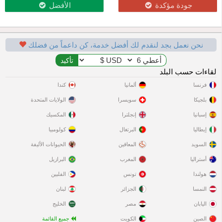
جودة مؤكدة
الأفضل
نحن نعمل بجد لنقدم لك أفضل خدمة، كن داعماً من فضلك
لقاءات حسب البلد
فرنسا
ألمانيا
كندا
بلجيكا
سويسرا
الولايات المتحدة
إسبانيا
إنجلترا
المكسيك
إيطاليا
البرتغال
كولومبيا
السويد
المعاقين
الحيوانات الأليفة
أستراليا
المغرب
البرازيل
هولندا
تونس
الفلبين
النمسا
الجزائر
لبنان
اليابان
مصر
الخليج
الصين
الكويت
جميع القائمة