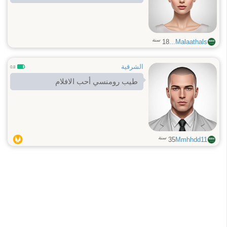
سنة
18
Malaathals...
الشرقية
0.8
طيب رومنسي أحب الافلام
سنة
35
Mmhhdd11