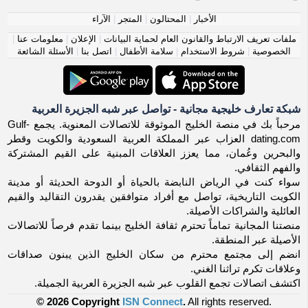
الأخبار
|
المحتالون
|
المتجر
|
الآراء
ملفات تعريف الارتباط والقانون العام لحماية البيانات
|
الإعلان
|
معلومات عنا
|
الخصوصية
|
شروط الاستخدام
|
سلامة الأطفال
|
اتصل بنا
|
الأسئلة الشائعة
شبكة تعارف خليجية مجانية - تواصل عبر شبه الجزيرة العربية
مرحباً بك في منصة الخليج الموثوقة للاتصالات المعنوية. يجمع Gulf-
dating.com العزاب عبر المملكة العربية السعودية والكويت وقطر
والبحرين وعُمان، مما يعزز العلاقات المبنية على القيم المشتركة
والفهم الثقافي.
سواء كنت في الرياض النابضة بالحياة أو الدوحة الحديثة أو مدينة
الكويت التاريخية، تواصل مع أفراد متوافقين يقدرون التقاليد والقيم
العائلية والشراكات الأصيلة.
منصتنا المجانية تماماً تحترم ثقافة الخليج بينما تقدم فرصاً للاتصالات
الأصيلة عبر المنطقة.
انضم إلى مجتمع محترم من سكان الخليج الذين يبنون صداقات
وعلاقات تكرم تراثنا الغني.
اكتشف اتصالات تجمع القلوب عبر شبه الجزيرة العربية الجميلة.
© 2026 Copyright
ISN Connect
.
All rights reserved.