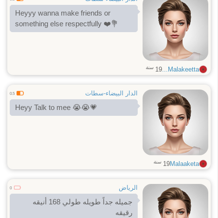
Heyyy wanna make friends or
something else respectfully ❤️💐
سنة
19
Malakeetta...
الدار البيضاء-سطات
0.5
Heyy Talk to mee 😭😭💗
سنة
19
Malaaketa
الرياض
0
جميله جداً طويله طولي 168 أنيقه
رقيقه