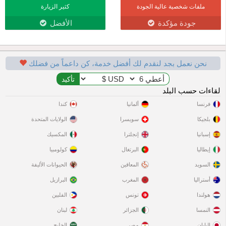
ملفات شخصية عالية الجودة
كثير الزيارة
جودة مؤكدة
الأفضل
نحن نعمل بجد لنقدم لك أفضل خدمة، كن داعماً من فضلك
لقاءات حسب البلد
فرنسا
ألمانيا
كندا
بلجيكا
سويسرا
الولايات المتحدة
إسبانيا
إنجلترا
المكسيك
إيطاليا
البرتغال
كولومبيا
السويد
المعاقين
الحيوانات الأليفة
أستراليا
المغرب
البرازيل
هولندا
تونس
الفلبين
النمسا
الجزائر
لبنان
اليابان
مصر
الخليج