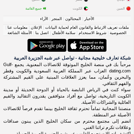
الصين
الكويت
جميع القائمة
الأخبار
|
المحتالون
|
المتجر
|
الآراء
ملفات تعريف الارتباط والقانون العام لحماية البيانات
|
الإعلان
|
معلومات عنا
|
الخصوصية
|
شروط الاستخدام
|
سلامة الأطفال
|
اتصل بنا
|
الأسئلة الشائعة
شبكة تعارف خليجية مجانية - تواصل عبر شبه الجزيرة العربية
مرحباً بك في منصة الخليج الموثوقة للاتصالات المعنوية. يجمع Gulf-
dating.com العزاب عبر المملكة العربية السعودية والكويت وقطر
والبحرين وعُمان، مما يعزز العلاقات المبنية على القيم المشتركة
والفهم الثقافي.
سواء كنت في الرياض النابضة بالحياة أو الدوحة الحديثة أو مدينة
الكويت التاريخية، تواصل مع أفراد متوافقين يقدرون التقاليد والقيم
العائلية والشراكات الأصيلة.
منصتنا المجانية تماماً تحترم ثقافة الخليج بينما تقدم فرصاً للاتصالات
الأصيلة عبر المنطقة.
انضم إلى مجتمع محترم من سكان الخليج الذين يبنون صداقات
وعلاقات تكرم تراثنا الغني.
اكتشف اتصالات تجمع القلوب عبر شبه الجزيرة العربية الجميلة.