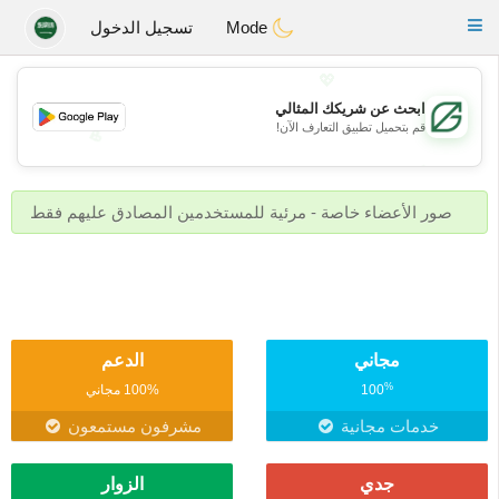
Gulf
Dating
Toggle
Mode
تسجيل الدخول
navigation
💖
ابحث عن شريكك المثالي
قم بتحميل تطبيق التعارف الآن!
💖
💕
💕
صور الأعضاء خاصة - مرئية للمستخدمين المصادق عليهم فقط
مجاني
الدعم
%
100
100% مجاني
خدمات مجانية
مشرفون مستمعون
جدي
الزوار