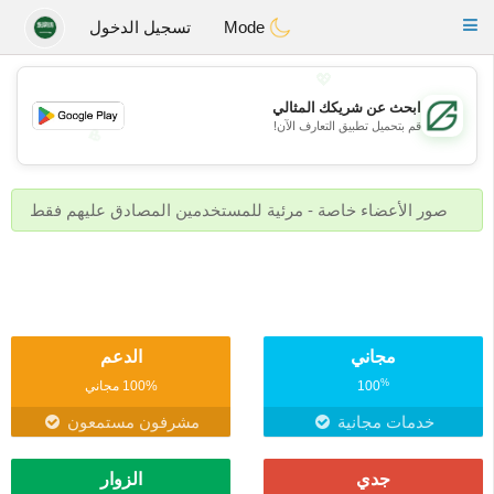
Gulf
Dating
Toggle
Mode
تسجيل الدخول
navigation
💖
ابحث عن شريكك المثالي
قم بتحميل تطبيق التعارف الآن!
💖
💕
💕
صور الأعضاء خاصة - مرئية للمستخدمين المصادق عليهم فقط
مجاني
الدعم
%
100
100% مجاني
خدمات مجانية
مشرفون مستمعون
جدي
الزوار