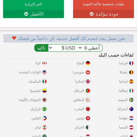
ملفات شخصية عالية الجودة
كثير الزيارة
جودة مؤكدة
الأفضل
نحن نعمل بجد لنقدم لك أفضل خدمة، كن داعماً من فضلك
لقاءات حسب البلد
فرنسا
ألمانيا
كندا
بلجيكا
سويسرا
الولايات المتحدة
إسبانيا
إنجلترا
المكسيك
إيطاليا
البرتغال
كولومبيا
السويد
المعاقين
الحيوانات الأليفة
أستراليا
المغرب
البرازيل
هولندا
تونس
الفلبين
النمسا
الجزائر
لبنان
اليابان
مصر
الخليج