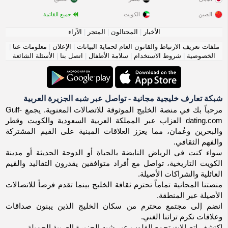
الصين
الكويت
جميع القائمة
الأخبار
|
المحتالون
|
المتجر
|
الآراء
ملفات تعريف الارتباط والقانون العام لحماية البيانات
|
الإعلان
|
معلومات عنا
|
الخصوصية
|
شروط الاستخدام
|
سلامة الأطفال
|
اتصل بنا
|
الأسئلة الشائعة
شبكة تعارف خليجية مجانية - تواصل عبر شبه الجزيرة العربية
مرحباً بك في منصة الخليج الموثوقة للاتصالات المعنوية. يجمع Gulf-
dating.com العزاب عبر المملكة العربية السعودية والكويت وقطر
والبحرين وعُمان، مما يعزز العلاقات المبنية على القيم المشتركة
والفهم الثقافي.
سواء كنت في الرياض النابضة بالحياة أو الدوحة الحديثة أو مدينة
الكويت التاريخية، تواصل مع أفراد متوافقين يقدرون التقاليد والقيم
العائلية والشراكات الأصيلة.
منصتنا المجانية تماماً تحترم ثقافة الخليج بينما تقدم فرصاً للاتصالات
الأصيلة عبر المنطقة.
انضم إلى مجتمع محترم من سكان الخليج الذين يبنون صداقات
وعلاقات تكرم تراثنا الغني.
اكتشف اتصالات تجمع القلوب عبر شبه الجزيرة العربية الجميلة.