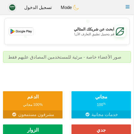
Gulf
Dating
Toggle
Mode
تسجيل الدخول
navigation
💖
ابحث عن شريكك المثالي
قم بتحميل تطبيق التعارف الآن!
💖
💕
💕
صور الأعضاء خاصة - مرئية للمستخدمين المصادق عليهم فقط
مجاني
الدعم
%
100
100% مجاني
خدمات مجانية
مشرفون مستمعون
جدي
الزوار