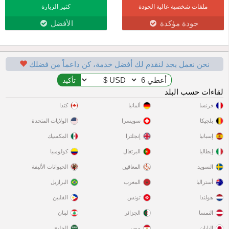
ملفات شخصية عالية الجودة
كثير الزيارة
جودة مؤكدة
الأفضل
نحن نعمل بجد لنقدم لك أفضل خدمة، كن داعماً من فضلك
لقاءات حسب البلد
فرنسا
ألمانيا
كندا
بلجيكا
سويسرا
الولايات المتحدة
إسبانيا
إنجلترا
المكسيك
إيطاليا
البرتغال
كولومبيا
السويد
المعاقين
الحيوانات الأليفة
أستراليا
المغرب
البرازيل
هولندا
تونس
الفلبين
النمسا
الجزائر
لبنان
اليابان
مصر
الخليج