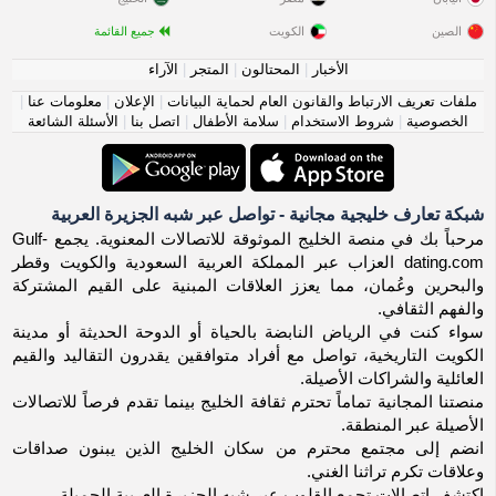
الصين
الكويت
جميع القائمة
الأخبار
|
المحتالون
|
المتجر
|
الآراء
ملفات تعريف الارتباط والقانون العام لحماية البيانات
|
الإعلان
|
معلومات عنا
|
الخصوصية
|
شروط الاستخدام
|
سلامة الأطفال
|
اتصل بنا
|
الأسئلة الشائعة
شبكة تعارف خليجية مجانية - تواصل عبر شبه الجزيرة العربية
مرحباً بك في منصة الخليج الموثوقة للاتصالات المعنوية. يجمع Gulf-
dating.com العزاب عبر المملكة العربية السعودية والكويت وقطر
والبحرين وعُمان، مما يعزز العلاقات المبنية على القيم المشتركة
والفهم الثقافي.
سواء كنت في الرياض النابضة بالحياة أو الدوحة الحديثة أو مدينة
الكويت التاريخية، تواصل مع أفراد متوافقين يقدرون التقاليد والقيم
العائلية والشراكات الأصيلة.
منصتنا المجانية تماماً تحترم ثقافة الخليج بينما تقدم فرصاً للاتصالات
الأصيلة عبر المنطقة.
انضم إلى مجتمع محترم من سكان الخليج الذين يبنون صداقات
وعلاقات تكرم تراثنا الغني.
اكتشف اتصالات تجمع القلوب عبر شبه الجزيرة العربية الجميلة.