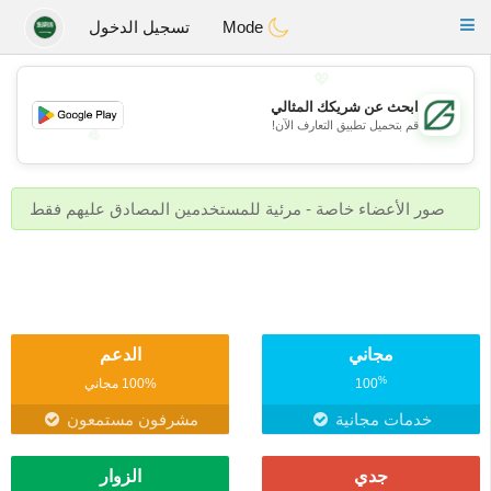
Gulf
Dating
Toggle
Mode
تسجيل الدخول
navigation
💖
ابحث عن شريكك المثالي
قم بتحميل تطبيق التعارف الآن!
💖
💕
💕
صور الأعضاء خاصة - مرئية للمستخدمين المصادق عليهم فقط
مجاني
الدعم
%
100
100% مجاني
خدمات مجانية
مشرفون مستمعون
جدي
الزوار