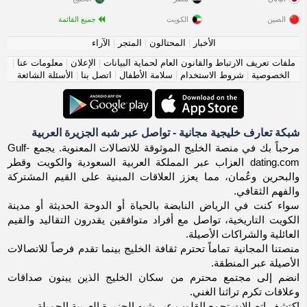
الصين
الكويت
جميع القائمة
الأخبار
|
المحتالون
|
المتجر
|
الآراء
ملفات تعريف الارتباط والقانون العام لحماية البيانات
|
الإعلان
|
معلومات عنا
|
الخصوصية
|
شروط الاستخدام
|
سلامة الأطفال
|
اتصل بنا
|
الأسئلة الشائعة
شبكة تعارف خليجية مجانية - تواصل عبر شبه الجزيرة العربية
مرحباً بك في منصة الخليج الموثوقة للاتصالات المعنوية. يجمع Gulf-
dating.com العزاب عبر المملكة العربية السعودية والكويت وقطر
والبحرين وعُمان، مما يعزز العلاقات المبنية على القيم المشتركة
والفهم الثقافي.
سواء كنت في الرياض النابضة بالحياة أو الدوحة الحديثة أو مدينة
الكويت التاريخية، تواصل مع أفراد متوافقين يقدرون التقاليد والقيم
العائلية والشراكات الأصيلة.
منصتنا المجانية تماماً تحترم ثقافة الخليج بينما تقدم فرصاً للاتصالات
الأصيلة عبر المنطقة.
انضم إلى مجتمع محترم من سكان الخليج الذين يبنون صداقات
وعلاقات تكرم تراثنا الغني.
اكتشف اتصالات تجمع القلوب عبر شبه الجزيرة العربية الجميلة.