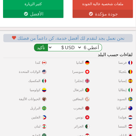
ملفات شخصية عالية الجودة
كثير الزيارة
جودة مؤكدة
الأفضل
نحن نعمل بجد لنقدم لك أفضل خدمة، كن داعماً من فضلك
لقاءات حسب البلد
فرنسا
ألمانيا
كندا
بلجيكا
سويسرا
الولايات المتحدة
إسبانيا
إنجلترا
المكسيك
إيطاليا
البرتغال
كولومبيا
السويد
المعاقين
الحيوانات الأليفة
أستراليا
المغرب
البرازيل
هولندا
تونس
الفلبين
النمسا
الجزائر
لبنان
اليابان
مصر
الخليج