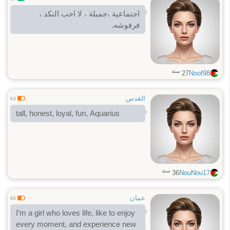
اجتماعية ،جميلة ، لا احب النكد ،
فرفوشه.
سنة
27
Noof98
القدس
0.3
tall, honest, loyal, fun, Aquarius
سنة
36
NouNou17
عمان
0.5
I’m a girl who loves life, like to enjoy
every moment, and experience new