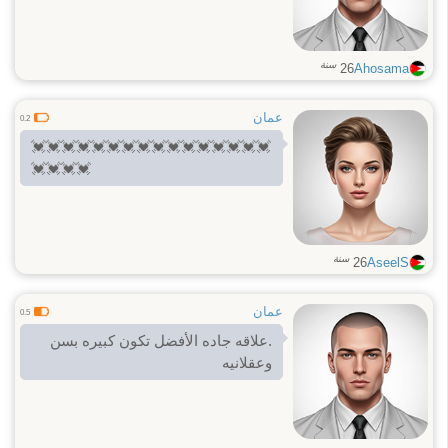
سنة
26
Ahosama
عمان
0.2
💓💓💓💓💓💓💓💓💓💓💓💓💓💓💓💓
💓💓💓💓
سنة
26
AseelS
عمان
0.5
.علاقه جاده الأفضل تكون كبيره بسن
وعقلانيه