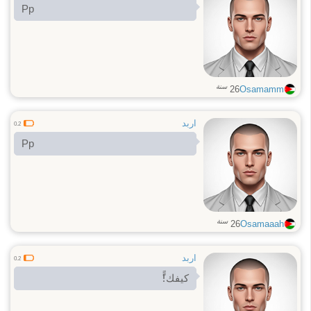
Pp
سنة
26
Osamamm
اربد
0.2
Pp
سنة
26
Osamaaah
اربد
0.2
كيفك!ًً