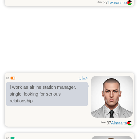
سنة
27
Lworansee
عمان
0.6
I work as airline station manager,
single, looking for serious
relationship
سنة
37
Almaaita
0.7