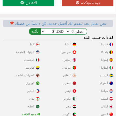
جودة مؤكدة
الأفضل
نحن نعمل بجد لنقدم لك أفضل خدمة، كن داعماً من فضلك
لقاءات حسب البلد
فرنسا
ألمانيا
كندا
بلجيكا
سويسرا
الولايات المتحدة
إسبانيا
إنجلترا
المكسيك
إيطاليا
البرتغال
كولومبيا
السويد
المعاقين
الحيوانات الأليفة
أستراليا
المغرب
البرازيل
هولندا
تونس
الفلبين
النمسا
الجزائر
لبنان
اليابان
مصر
الخليج
الصين
الكويت
جميع القائمة