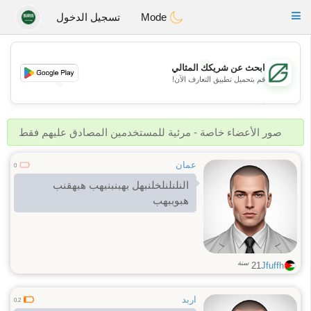
Gulf
Dating
Toggle
Mode
تسجيل الدخول
navigation
💖
ابحث عن شريكك المثالي
قم بتحميل تطبيق التعارف الآن!
💖
💕
💕
صور الأعضاء خاصة - مرئية للمستخدمين المصادق عليهم فقط
عمان
0
النلنلنلخلنبهل بهبنبنبهب هبهقنب
هبوببهب
سنة
21
Jfuffh
اربد
0.2