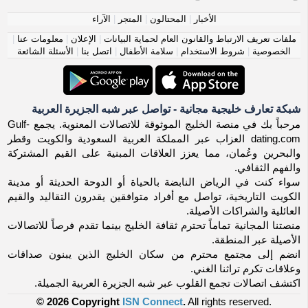
الأخبار
|
المحتالون
|
المتجر
|
الآراء
ملفات تعريف الارتباط والقانون العام لحماية البيانات
|
الإعلان
|
معلومات عنا
|
الخصوصية
|
شروط الاستخدام
|
سلامة الأطفال
|
اتصل بنا
|
الأسئلة الشائعة
شبكة تعارف خليجية مجانية - تواصل عبر شبه الجزيرة العربية
مرحباً بك في منصة الخليج الموثوقة للاتصالات المعنوية. يجمع Gulf-
dating.com العزاب عبر المملكة العربية السعودية والكويت وقطر
والبحرين وعُمان، مما يعزز العلاقات المبنية على القيم المشتركة
والفهم الثقافي.
سواء كنت في الرياض النابضة بالحياة أو الدوحة الحديثة أو مدينة
الكويت التاريخية، تواصل مع أفراد متوافقين يقدرون التقاليد والقيم
العائلية والشراكات الأصيلة.
منصتنا المجانية تماماً تحترم ثقافة الخليج بينما تقدم فرصاً للاتصالات
الأصيلة عبر المنطقة.
انضم إلى مجتمع محترم من سكان الخليج الذين يبنون صداقات
وعلاقات تكرم تراثنا الغني.
اكتشف اتصالات تجمع القلوب عبر شبه الجزيرة العربية الجميلة.
© 2026 Copyright
ISN Connect
.
All rights reserved.