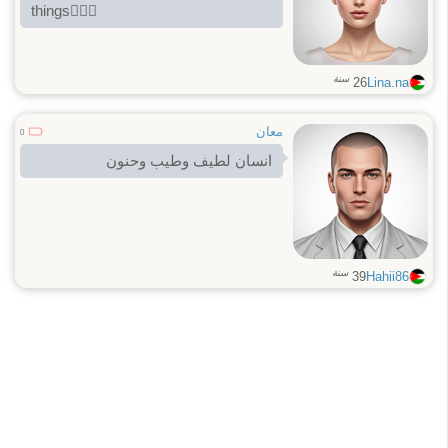
things🙆🏻‍♀️
سنة
26
Lina.na
معان
0
انسان لطيف وطيب وحنون
سنة
39
Hahii86