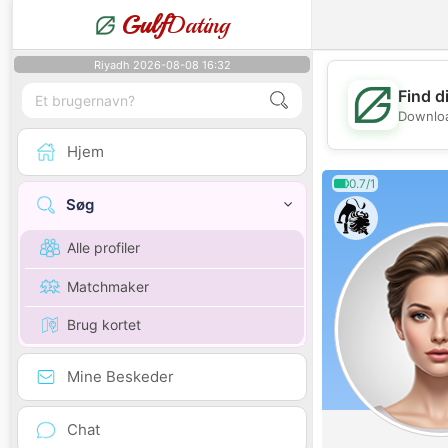
Gulf
Dating
Riyadh 2026-08-08 16:32
Find d
Downloa
Hjem
0.7/1
Søg
Alle profiler
Matchmaker
Brug kortet
Mine Beskeder
Chat