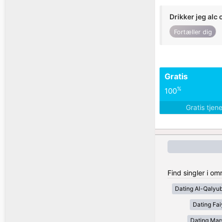
Drikker jeg alc 
Fortæller dig
Gratis
%
100
Gratis tjen
Find singler i o
Dating Al-Qalyub
Dating Fa
Dating Mar