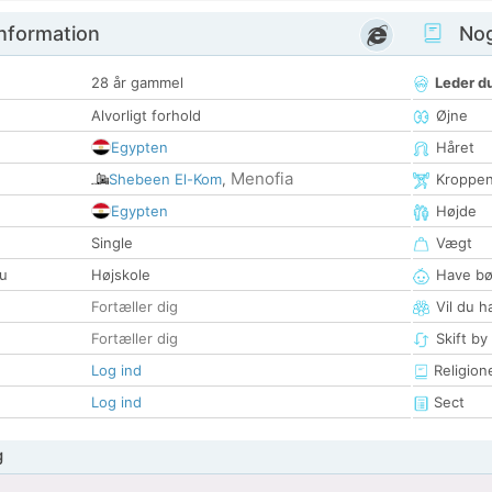
nformation
Nogl
28 år gammel
Leder du
Alvorligt forhold
Øjne
Egypten
Håret
Menofia
Shebeen El-Kom
,
Kroppe
Egypten
Højde
Single
Vægt
u
Højskole
Have bø
Fortæller dig
Vil du h
Fortæller dig
Skift by
Log ind
Religion
Log ind
Sect
g