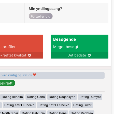
Min yndlingssang?
Fortæller dig
s
Besøgende
tsprofiler
Meget besøgt
kræftet kvalitet
Det bedste
, vær venlig og støt os
Dating Beheira
Dating Cairo
Dating Daqahliyah
Dating Dumyat
h
Dating Kafr El Sheikh
Dating Kafr El-Sheikh
Dating Luxor
g North Sinai
Dating Qalyubia
Dating Qena
Dating Red Sea