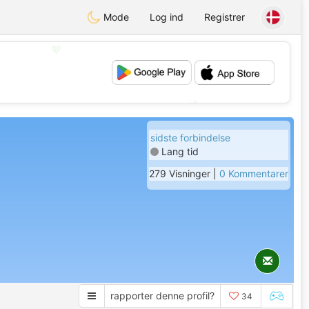
Mode
Log ind
Registrer
💖
💕
sidste forbindelse
Lang tid
279 Visninger |
0 Kommentarer
rapporter denne profil?
34