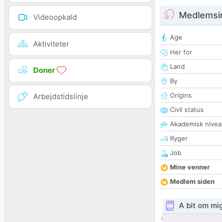
Medlemsi
Videoopkald
Age
Aktiviteter
Her for
Land
Doner
By
Origins
Arbejdstidslinje
Civil status
Akademisk nivea
Ryger
Job
Mine venner
Medlem siden
A bit om mi