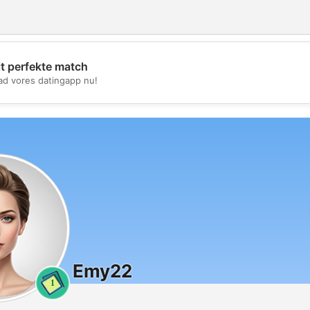
it perfekte match
💖
d vores datingapp nu!
💕
Emy22
1