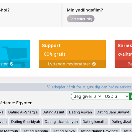
ohol?
Min yndlingsfilm?
Fortæller dig
Support
Seriø
100% gratis
kvalite
ester
Lyttende moderatorer
Be
Vi arbejder hårdt for at give dig den bedste service
mråderne: Egypten
ia
Dating Al-Sharqia
Dating Assiut
Dating Aswan
Dating Bani Suwayf
iyum
Dating Gharbiyah
Dating Iskandariyah
Dating Ismailia
Dating Jiza
sa Matrouh
Dating Menofia
Dating Minya
Dating Najran Province
Datin