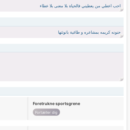
احب اعطي من يعطيني فالحياة بلا معنى بلا عطاء
حنونه كريمه بمشاعره و طاغية بانوثتها
Foretrukne sportsgrene
Fortæller dig