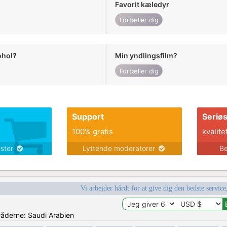
Favorit kæledyr
Fortæller dig
ohol?
Min yndlingsfilm?
Fortæller dig
Support
Seriø
100% gratis
kvalite
ester
Lyttende moderatorer
Be
Vi arbejder hårdt for at give dig den bedste service
mråderne: Saudi Arabien