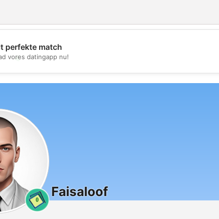
it perfekte match
💖
d vores datingapp nu!
💕
Faisaloof
0