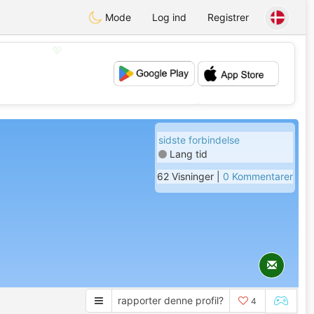
Mode
Log ind
Registrer
💖
💕
sidste forbindelse
Lang tid
62 Visninger |
0 Kommentarer
rapporter denne profil?
4