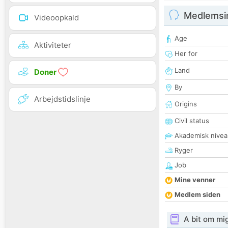
Medlemsi
Videoopkald
Age
Aktiviteter
Her for
Land
Doner
By
Arbejdstidslinje
Origins
Civil status
Akademisk nivea
Ryger
Job
Mine venner
Medlem siden
A bit om mi