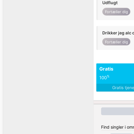
Udflugt
Fortæller dig
Drikker jeg alc 
Fortæller dig
Gratis
%
100
Gratis tjen
Find singler i o