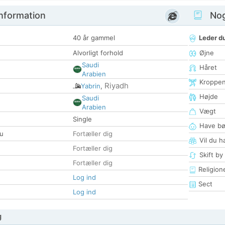
nformation
Nogl
40 år gammel
Leder du
Alvorligt forhold
Øjne
Saudi
Håret
Arabien
Kroppe
Riyadh
Yabrin
,
Højde
Saudi
Arabien
Vægt
Single
Have bø
u
Fortæller dig
Vil du h
Fortæller dig
Skift by
Fortæller dig
Religion
Log ind
Sect
Log ind
g