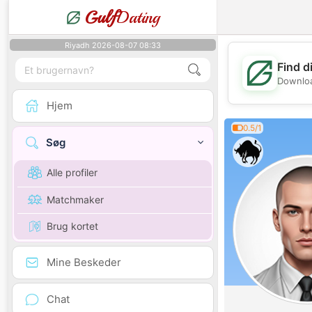
Gulf
Dating
Riyadh 2026-08-07 08:33
Find d
Downloa
Hjem
0.5/1
Søg
Alle profiler
Matchmaker
Brug kortet
Mine Beskeder
Chat