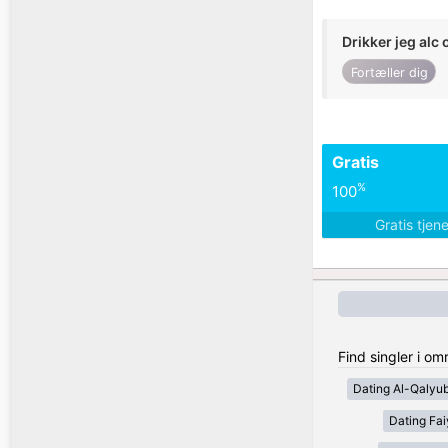
Drikker jeg alc 
Fortæller dig
Gratis
%
100
Gratis tjen
Find singler i o
Dating Al-Qalyub
Dating Fa