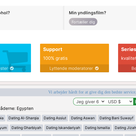
ohol?
Min yndlingsfilm?
Fortæller dig
Support
Seriø
100% gratis
kvalite
ester
Lyttende moderatorer
Be
Vi arbejder hårdt for at give dig den bedste service
mråderne: Egypten
ia
Dating Al-Sharqia
Dating Assiut
Dating Aswan
Dating Bani Suwayf
iyum
Dating Gharbiyah
Dating Iskandariyah
Dating Ismailia
Dating Jiza