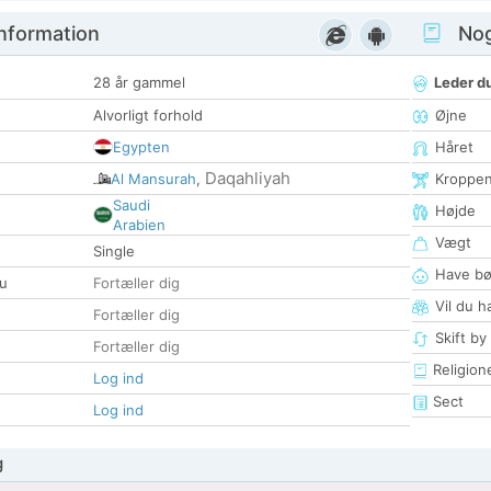
nformation
Nogl
28 år gammel
Leder du
Alvorligt forhold
Øjne
Egypten
Håret
Daqahliyah
Al Mansurah
,
Kroppe
Saudi
Højde
Arabien
Vægt
Single
Have bø
u
Fortæller dig
Vil du h
Fortæller dig
Skift by
Fortæller dig
Religion
Log ind
Sect
Log ind
g