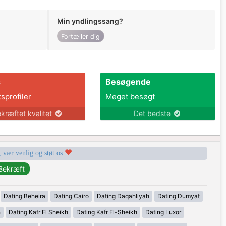
Min yndlingssang?
Fortæller dig
s
Besøgende
tsprofiler
Meget besøgt
kræftet kvalitet
Det bedste
, vær venlig og støt os
Dating Beheira
Dating Cairo
Dating Daqahliyah
Dating Dumyat
h
Dating Kafr El Sheikh
Dating Kafr El-Sheikh
Dating Luxor