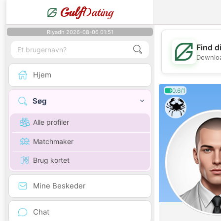
Gulf
Dating
Riyadh 2026-08-06 01:51
Find d
Downloa
Hjem
0.6/1
Søg
Alle profiler
Matchmaker
Brug kortet
Mine Beskeder
Chat