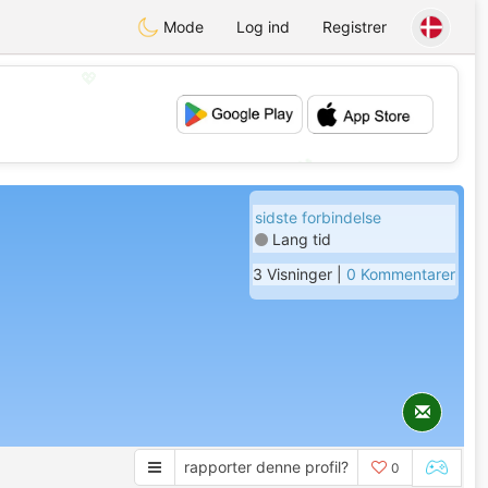
Mode
Log ind
Registrer
💖
💕
sidste forbindelse
Lang tid
3 Visninger |
0 Kommentarer
rapporter denne profil?
0