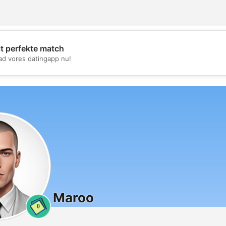
it perfekte match
💖
d vores datingapp nu!
💕
Maroo
0