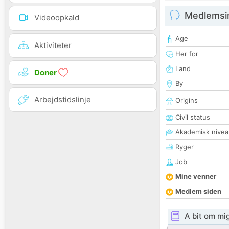
Medlemsi
Videoopkald
Age
Aktiviteter
Her for
Land
Doner
By
Arbejdstidslinje
Origins
Civil status
Akademisk nivea
Ryger
Job
Mine venner
Medlem siden
A bit om mi