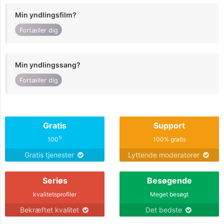
Min yndlingsfilm?
Fortæller dig
Min yndlingssang?
Fortæller dig
Gratis
Support
%
100
100% gratis
Gratis tjenester
Lyttende moderatorer
Seriøs
Besøgende
kvalitetsprofiler
Meget besøgt
Bekræftet kvalitet
Det bedste