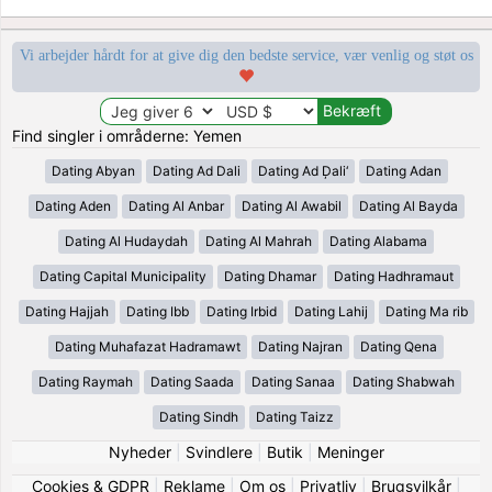
Vi arbejder hårdt for at give dig den bedste service, vær venlig og støt os
Find singler i områderne: Yemen
Dating Abyan
Dating Ad Dali
Dating Ad Ḑali‘
Dating Adan
Dating Aden
Dating Al Anbar
Dating Al Awabil
Dating Al Bayda
Dating Al Hudaydah
Dating Al Mahrah
Dating Alabama
Dating Capital Municipality
Dating Dhamar
Dating Hadhramaut
Dating Hajjah
Dating Ibb
Dating Irbid
Dating Lahij
Dating Ma rib
Dating Muhafazat Hadramawt
Dating Najran
Dating Qena
Dating Raymah
Dating Saada
Dating Sanaa
Dating Shabwah
Dating Sindh
Dating Taizz
Nyheder
|
Svindlere
|
Butik
|
Meninger
Cookies & GDPR
|
Reklame
|
Om os
|
Privatliv
|
Brugsvilkår
|