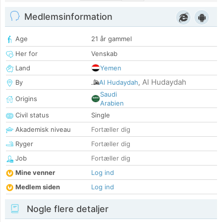
Medlemsinformation
Age
21 år gammel
Her for
Venskab
Land
Yemen
Al Hudaydah
By
Al Hudaydah
,
Saudi
Origins
Arabien
Civil status
Single
Akademisk niveau
Fortæller dig
Ryger
Fortæller dig
Job
Fortæller dig
Mine venner
Log ind
Medlem siden
Log ind
Nogle flere detaljer