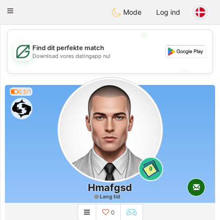
Gulf
Dating
Toggle
Mode
Log ind
navigation
💖
Find dit perfekte match
💖
Download vores datingapp nu!
💕
💕
0.5/1
0
Hmafgsd
Lang tid
0