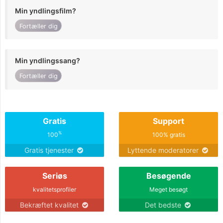
Min yndlingsfilm?
Fortæller dig
Min yndlingssang?
Fortæller dig
Gratis
Support
%
100
100% gratis
Gratis tjenester
Lyttende moderatorer
Seriøs
Besøgende
kvalitetsprofiler
Meget besøgt
Bekræftet kvalitet
Det bedste