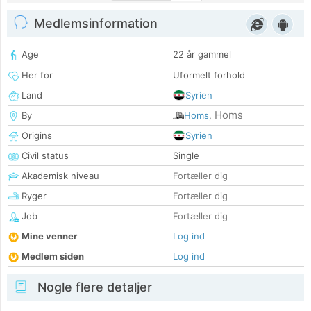
Medlemsinformation
Age
22 år gammel
Her for
Uformelt forhold
Land
Syrien
Homs
By
Homs
,
Origins
Syrien
Civil status
Single
Akademisk niveau
Fortæller dig
Ryger
Fortæller dig
Job
Fortæller dig
Mine venner
Log ind
Medlem siden
Log ind
Nogle flere detaljer