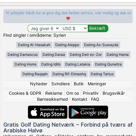
Vi arbejder hårdt for at give dig den bedste service, vær venlig og støt os
Find singler i områderne: Syrien
Dating Al-Hasakah
Dating Aleppo
Dating As-Suwayda
Dating Damascus
Dating Daraa
Dating Deir ez-Zor
Dating Hama
Dating Homs
Dating Idlib
Dating Latakia
Dating Quneitra
Dating Raqqah
Dating Rif-Dimashq
Dating Tartus
Nyheder
|
Svindlere
|
Butik
|
Meninger
Cookies & GDPR
|
Reklame
|
Om os
|
Privatliv
|
Brugsvilkår
|
Børnesikkerhed
|
Kontakt
|
FAQ
Gratis Golf Dating Netværk – Forbind på tværs af
Arabiske Halvø