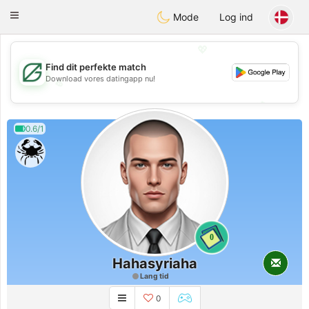
Gulf
Dating
Toggle
Mode
Log ind
navigation
💖
Find dit perfekte match
Download vores datingapp nu!
💖
💕
💕
0.6/1
0
Hahasyriaha
Lang tid
0