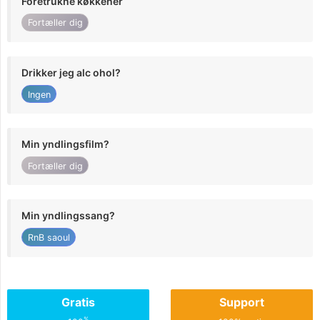
Foretrukne køkkener
Fortæller dig
Drikker jeg alc ohol?
Ingen
Min yndlingsfilm?
Fortæller dig
Min yndlingssang?
RnB saoul
Gratis
Support
%