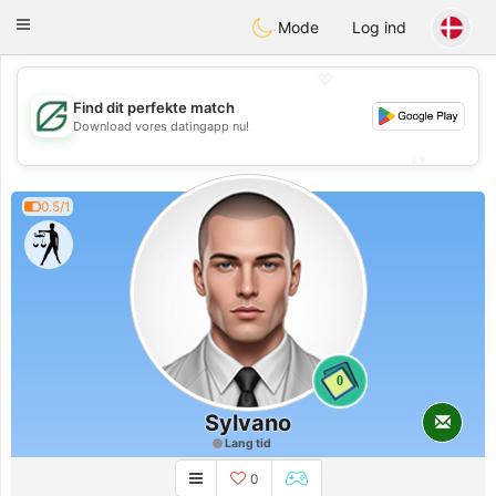
Gulf
Dating
Toggle
Mode
Log ind
navigation
💖
Find dit perfekte match
💖
Download vores datingapp nu!
💕
💕
0.5/1
0
Sylvano
Lang tid
0