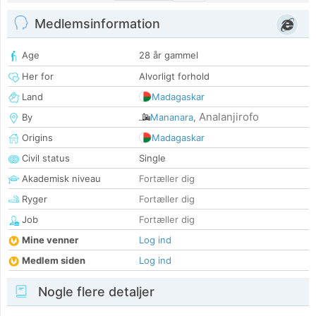
Medlemsinformation
Age
28 år gammel
Her for
Alvorligt forhold
Land
Madagaskar
Analanjirofo
By
Mananara
,
Origins
Madagaskar
Civil status
Single
Akademisk niveau
Fortæller dig
Ryger
Fortæller dig
Job
Fortæller dig
Mine venner
Log ind
Medlem siden
Log ind
Nogle flere detaljer