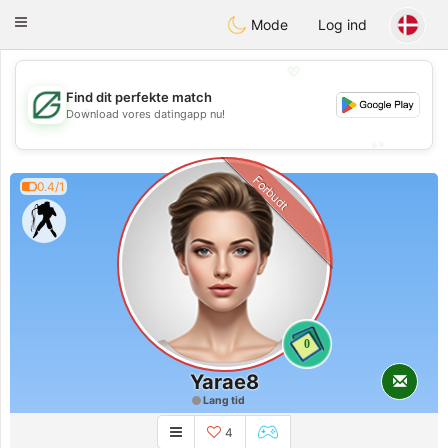
Gulf
Dating
Toggle
Mode
Log ind
navigation
💖
Find dit perfekte match
💖
Download vores datingapp nu!
💕
💕
Forbudt
0.4/1
0
Yarae8
Lang tid
4