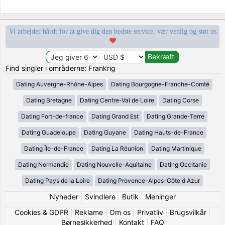
Vi arbejder hårdt for at give dig den bedste service, vær venlig og støt os
Find singler i områderne: Frankrig
Dating Auvergne-Rhône-Alpes
Dating Bourgogne-Franche-Comté
Dating Bretagne
Dating Centre-Val de Loire
Dating Corse
Dating Fort-de-france
Dating Grand Est
Dating Grande-Terre
Dating Guadeloupe
Dating Guyane
Dating Hauts-de-France
Dating Île-de-France
Dating La Réunion
Dating Martinique
Dating Normandie
Dating Nouvelle-Aquitaine
Dating Occitanie
Dating Pays de la Loire
Dating Provence-Alpes-Côte d Azur
Nyheder
|
Svindlere
|
Butik
|
Meninger
Cookies & GDPR
|
Reklame
|
Om os
|
Privatliv
|
Brugsvilkår
|
Børnesikkerhed
|
Kontakt
|
FAQ