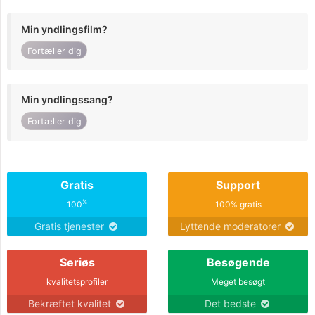
Min yndlingsfilm?
Fortæller dig
Min yndlingssang?
Fortæller dig
Gratis
Support
%
100
100% gratis
Gratis tjenester
Lyttende moderatorer
Seriøs
Besøgende
kvalitetsprofiler
Meget besøgt
Bekræftet kvalitet
Det bedste