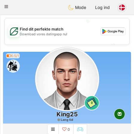
Gulf
Dating
Toggle
Mode
Log ind
navigation
💖
Find dit perfekte match
Download vores datingapp nu!
💖
💕
💕
0.5/1
0
King25
Lang tid
0