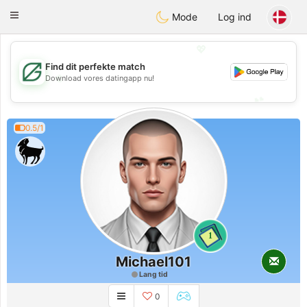
Gulf
Dating
Toggle
Mode
Log ind
navigation
💖
Find dit perfekte match
💖
Download vores datingapp nu!
💕
💕
0.5/1
1
Michael101
Lang tid
0