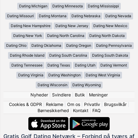
Dating Michigan
Dating Minnesota
Dating Mississippi
Dating Missouri
Dating Montana
Dating Nebraska
Dating Nevada
Dating New Hampshire
Dating New Jersey
Dating New Mexico
Dating New York
Dating North Carolina
Dating North Dakota
Dating Ohio
Dating Oklahoma
Dating Oregon
Dating Pennsylvania
Dating Rhode Island
Dating South Carolina
Dating South Dakota
Dating Tennessee
Dating Texas
Dating Utah
Dating Vermont
Dating Virginia
Dating Washington
Dating West Virginia
Dating Wisconsin
Dating Wyoming
Nyheder
|
Svindlere
|
Butik
|
Meninger
Cookies & GDPR
|
Reklame
|
Om os
|
Privatliv
|
Brugsvilkår
|
Børnesikkerhed
|
Kontakt
|
FAQ
Gratis Golf Dating Netværk – Forbind på tværs af