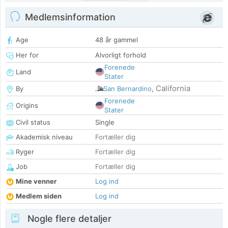
Medlemsinformation
Age
48 år gammel
Her for
Alvorligt forhold
Forenede
Land
Stater
California
By
San Bernardino
,
Forenede
Origins
Stater
Civil status
Single
Akademisk niveau
Fortæller dig
Ryger
Fortæller dig
Job
Fortæller dig
Mine venner
Log ind
Medlem siden
Log ind
Nogle flere detaljer