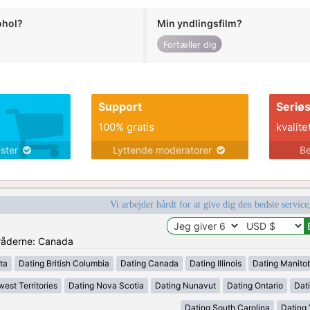
ohol?
Min yndlingsfilm?
Fortæller dig
Support
Seriø
100% gratis
kvalite
ester
Lyttende moderatorer
Be
Vi arbejder hårdt for at give dig den bedste service
mråderne: Canada
ta
Dating British Columbia
Dating Canada
Dating Illinois
Dating Manito
est Territories
Dating Nova Scotia
Dating Nunavut
Dating Ontario
Dat
Dating South Carolina
Dating