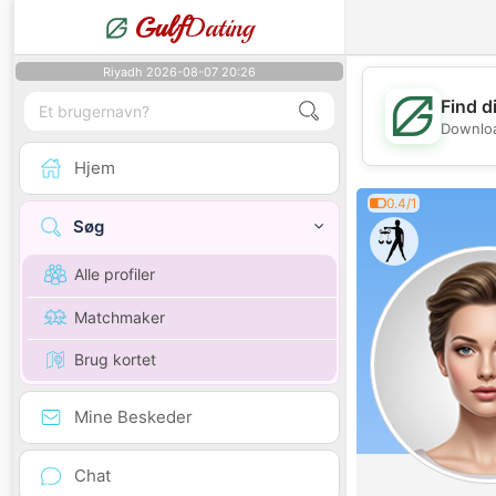
Gulf
Dating
Riyadh 2026-08-07 20:26
Find d
Downloa
Hjem
0.4/1
Søg
Alle profiler
Matchmaker
Brug kortet
Mine Beskeder
Chat