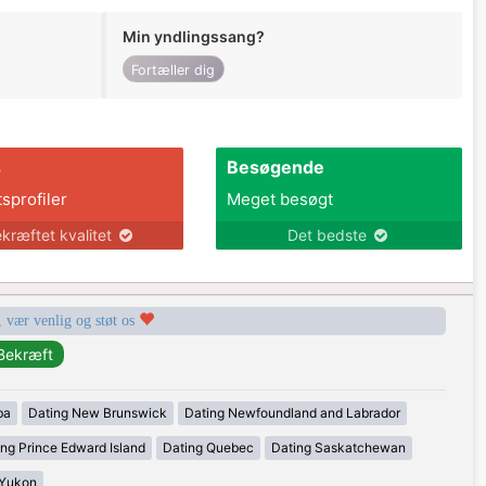
Min yndlingssang?
Fortæller dig
s
Besøgende
tsprofiler
Meget besøgt
kræftet kvalitet
Det bedste
, vær venlig og støt os
ba
Dating New Brunswick
Dating Newfoundland and Labrador
ing Prince Edward Island
Dating Quebec
Dating Saskatchewan
 Yukon