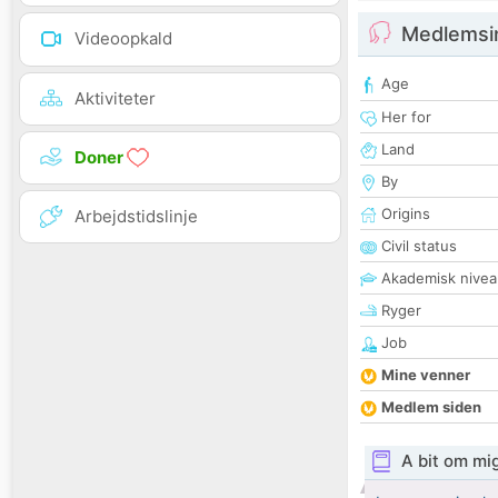
Medlemsi
Videoopkald
Age
Aktiviteter
Her for
Land
Doner
By
Origins
Arbejdstidslinje
Civil status
Akademisk nivea
Ryger
Job
Mine venner
Medlem siden
A bit om mi