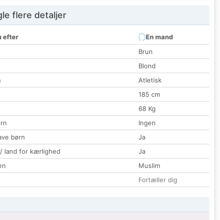
e flere detaljer
 efter
En mand
Brun
Blond
n
Atletisk
185 cm
68 Kg
rn
Ingen
ave børn
Ja
 / land for kærlighed
Ja
en
Muslim
Fortæller dig