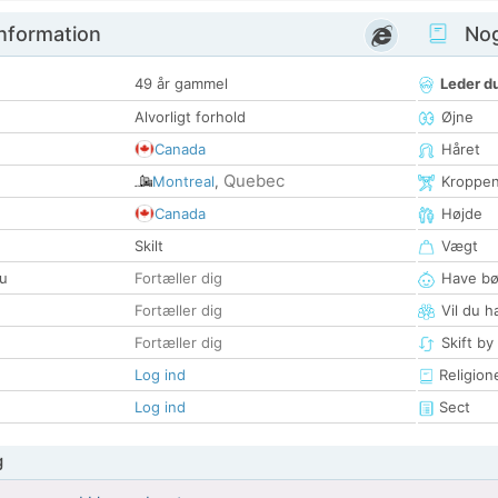
nformation
Nogl
49 år gammel
Leder du
Alvorligt forhold
Øjne
Canada
Håret
Quebec
Montreal
,
Kroppe
Canada
Højde
Skilt
Vægt
u
Fortæller dig
Have bø
Fortæller dig
Vil du h
Fortæller dig
Skift by
Log ind
Religion
Log ind
Sect
g