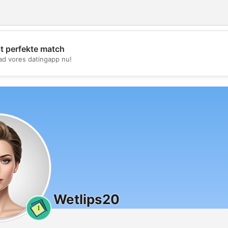
it perfekte match
💖
d vores datingapp nu!
💕
Wetlips20
1