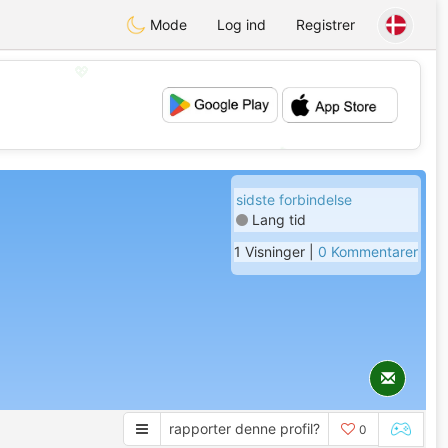
Mode
Log ind
Registrer
💖
💕
sidste forbindelse
Lang tid
1 Visninger |
0 Kommentarer
rapporter denne profil?
0