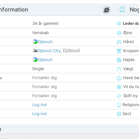
nformation
Nogl
34 år gammel
Leder du
Venskab
Øjne
Djibouti
Håret
Djibouti
Djibouti City
,
Kroppe
Djibouti
Højde
Single
Vægt
u
Fortæller dig
Have bø
Fortæller dig
Vil du h
Fortæller dig
Skift by
Log ind
Religion
Log ind
Sect
g