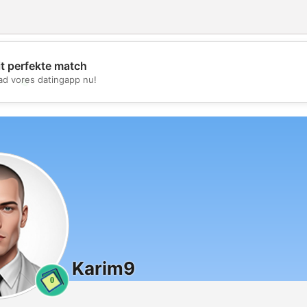
it perfekte match
d vores datingapp nu!
💖
💕
Karim9
0