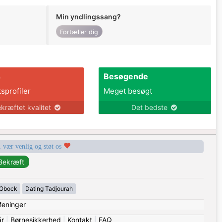
Min yndlingssang?
Fortæller dig
s
Besøgende
tsprofiler
Meget besøgt
kræftet kvalitet
Det bedste
, vær venlig og støt os
 Obock
Dating Tadjourah
eninger
år
|
Børnesikkerhed
|
Kontakt
|
FAQ