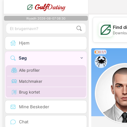
Gulf
Dating
Riyadh 2026-08-07 08:30
Find d
Downloa
Hjem
0.1/1
Søg
Alle profiler
Matchmaker
Brug kortet
Mine Beskeder
Chat