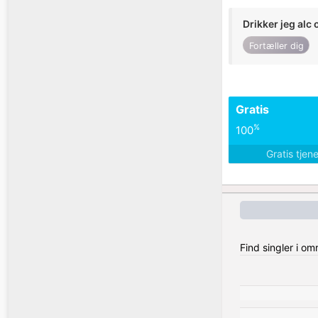
Drikker jeg alc 
Fortæller dig
Gratis
%
100
Gratis tjen
Find singler i om