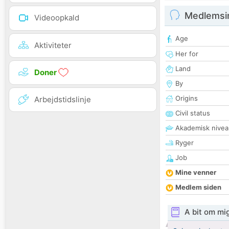
Medlemsi
Videoopkald
Age
Aktiviteter
Her for
Land
Doner
By
Origins
Arbejdstidslinje
Civil status
Akademisk nivea
Ryger
Job
Mine venner
Medlem siden
A bit om mi