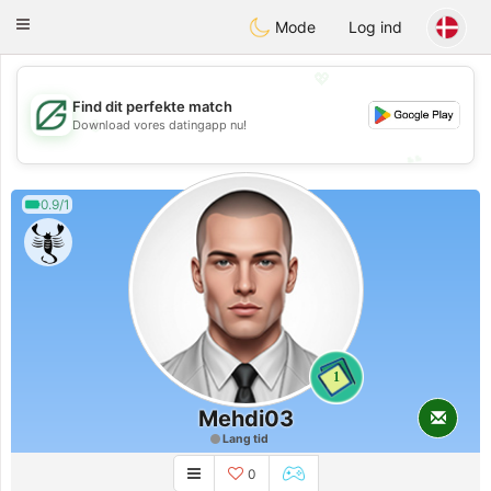
Gulf
Dating
Toggle
Mode
Log ind
navigation
💖
Find dit perfekte match
💖
Download vores datingapp nu!
💕
💕
0.9/1
1
Mehdi03
Lang tid
0