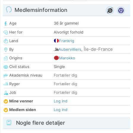
Medlemsinformation
Age
36 år gammel
Her for
Alvorligt forhold
Land
Frankrig
Île-de-France
By
Aubervilliers
,
Origins
Marokko
Civil status
Single
Akademisk niveau
Fortæller dig
Ryger
Fortæller dig
Job
Fortæller dig
Mine venner
Log ind
Medlem siden
Log ind
Nogle flere detaljer