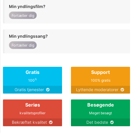
Min yndlingsfilm?
Fortæller dig
Min yndlingssang?
Fortæller dig
Gratis
Support
%
100
100% gratis
Gratis tjenester
Lyttende moderatorer
Seriøs
Besøgende
kvalitetsprofiler
Meget besøgt
Bekræftet kvalitet
Det bedste