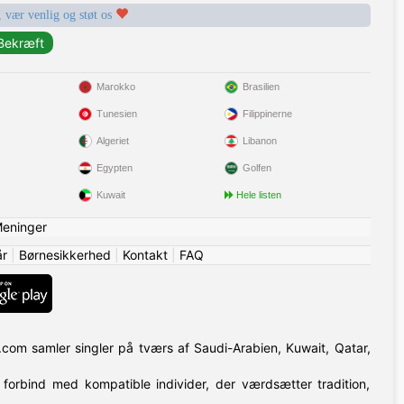
, vær venlig og støt os
Marokko
Brasilien
Tunesien
Filippinerne
Algeriet
Libanon
Egypten
Golfen
Kuwait
Hele listen
eninger
år
|
Børnesikkerhed
|
Kontakt
|
FAQ
g.com samler singler på tværs af Saudi-Arabien, Kuwait, Qatar,
forbind med kompatible individer, der værdsætter tradition,