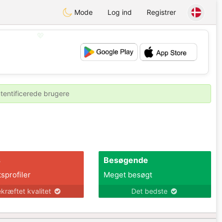
Mode
Log ind
Registrer
💖
💕
utentificerede brugere
s
Besøgende
tsprofiler
Meget besøgt
kræftet kvalitet
Det bedste