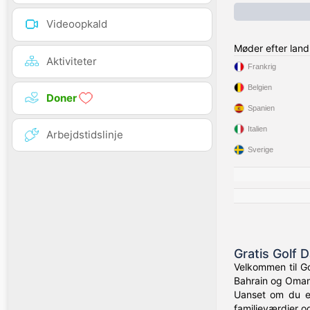
Videoopkald
Møder efter land
Aktiviteter
Frankrig
Belgien
Doner
Spanien
Italien
Arbejdstidslinje
Sverige
Gratis Golf 
Velkommen til Go
Bahrain og Oman 
Uanset om du er
familieværdier o