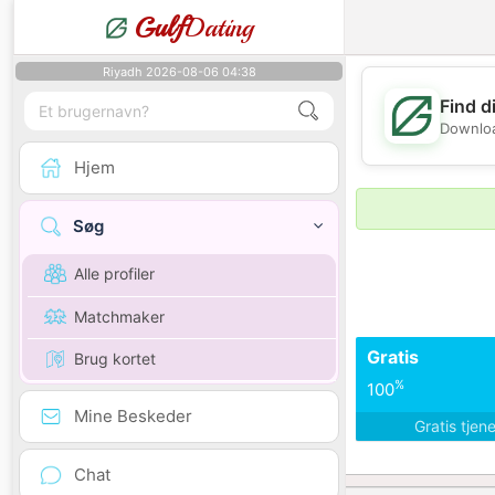
Gulf
Dating
Riyadh 2026-08-06 04:38
Find d
Downloa
Hjem
Søg
Alle profiler
Matchmaker
Gratis
Brug kortet
%
100
Mine Beskeder
Gratis tjen
Chat