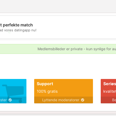
it perfekte match
d vores datingapp nu!
💖
💕
Medlemsbilleder er private - kun synlige for a
Support
Seriø
100% gratis
kvalite
ester
Lyttende moderatorer
Be