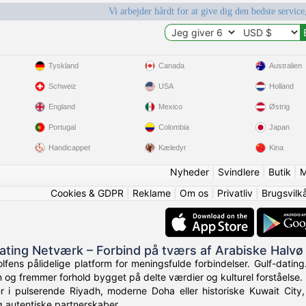
Vi arbejder hårdt for at give dig den bedste service
Tyskland
Canada
Australien
Schweiz
USA
Holland
England
Mexico
Østrig
Portugal
Colombia
Japan
Handicappet
Kæledyr
Kina
Nyheder
|
Svindlere
|
Butik
|
M
Cookies & GDPR
|
Reklame
|
Om os
|
Privatliv
|
Brugsvilk
Dating Netværk – Forbind på tværs af Arabiske Halvø
lfens pålidelige platform for meningsfulde forbindelser. Gulf-datin
og fremmer forhold bygget på delte værdier og kulturel forståelse.
 i pulserende Riyadh, moderne Doha eller historiske Kuwait City, 
g autentiske partnerskaber.