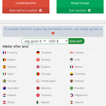
kvalitetsprofiler
Meget besøgt
Bekræftet kvalitet
Det bedste
Vi arbejder hårdt for at give dig den bedste service, vær venlig og støt os
Møder efter land
Frankrig
Tyskland
Canada
Belgien
Schweiz
USA
Spanien
England
Mexico
Italien
Portugal
Colombia
Sverige
Handicappet
Kæledyr
Australien
Marokko
Brasilien
Holland
Tunesien
Filippinerne
Østrig
Algeriet
Libanon