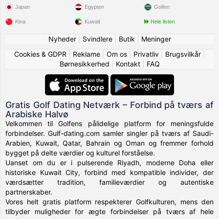
Japan
Egypten
Golfen
Kina
Kuwait
Hele listen
Nyheder
|
Svindlere
|
Butik
|
Meninger
Cookies & GDPR
|
Reklame
|
Om os
|
Privatliv
|
Brugsvilkår
|
Børnesikkerhed
|
Kontakt
|
FAQ
Gratis Golf Dating Netværk – Forbind på tværs af
Arabiske Halvø
Velkommen til Golfens pålidelige platform for meningsfulde
forbindelser. Gulf-dating.com samler singler på tværs af Saudi-
Arabien, Kuwait, Qatar, Bahrain og Oman og fremmer forhold
bygget på delte værdier og kulturel forståelse.
Uanset om du er i pulserende Riyadh, moderne Doha eller
historiske Kuwait City, forbind med kompatible individer, der
værdsætter tradition, familieværdier og autentiske
partnerskaber.
Vores helt gratis platform respekterer Golfkulturen, mens den
tilbyder muligheder for ægte forbindelser på tværs af hele