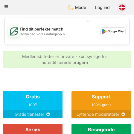
Gulf
Dating
Toggle
Mode
Log ind
navigation
💖
Find dit perfekte match
Download vores datingapp nu!
💖
💕
💕
Medlemsbilleder er private - kun synlige for
autentificerede brugere
Gratis
Support
%
100
100% gratis
Gratis tjenester
Lyttende moderatorer
Seriøs
Besøgende