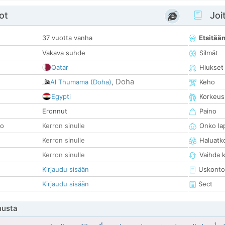
ot
Joit
37 vuotta vanha
Etsitää
Vakava suhde
Silmät
Qatar
Hiukset
Doha
Al Thumama (Doha)
,
Keho
Egypti
Korkeus
Eronnut
Paino
so
Kerron sinulle
Onko la
Kerron sinulle
Haluatk
Kerron sinulle
Vaihda 
Kirjaudu sisään
Uskonto
Kirjaudu sisään
Sect
nusta