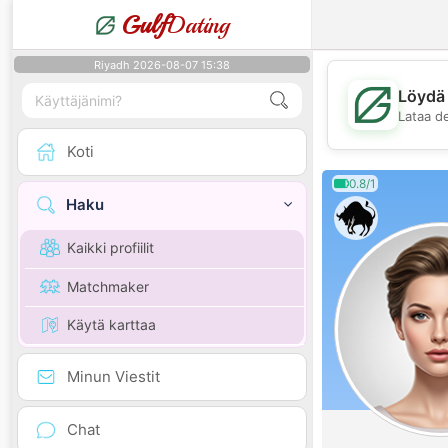
Gulf
Dating
Riyadh 2026-08-07 15:38
Löydä 
Lataa d
Koti
0.8/1
Haku
Kaikki profiilit
Matchmaker
Käytä karttaa
Minun Viestit
Chat