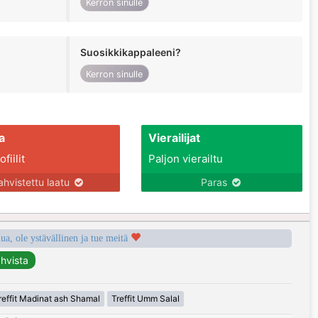
Kerron sinulle
Suosikkikappaleeni?
Kerron sinulle
a
Vierailijat
fiilit
Paljon vierailtu
ahvistettu laatu
Paras
a, ole ystävällinen ja tue meitä
reffit Madinat ash Shamal
Treffit Umm Salal