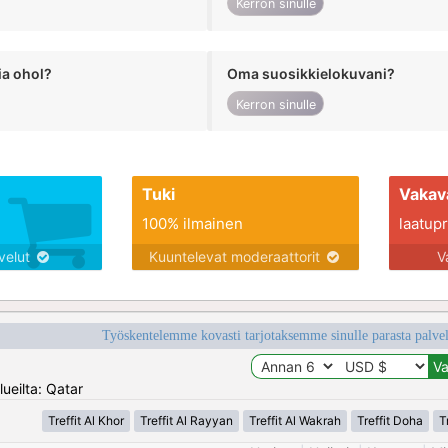
Kerron sinulle
ia ohol?
Oma suosikkielokuvani?
Kerron sinulle
Tuki
Vakav
100% ilmainen
laatupro
lvelut
Kuuntelevat moderaattorit
V
Työskentelemme kovasti tarjotaksemme sinulle parasta palvelu
ueilta: Qatar
Treffit Al Khor
Treffit Al Rayyan
Treffit Al Wakrah
Treffit Doha
T