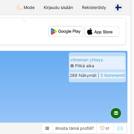
Mode
Kirjaudu sisään
Rekisteröidy
💖
💕
viimeinen yhteys
Pitkä aika
288 Näkymät |
0 Kommentit
ilmoita tämä profiili?
61