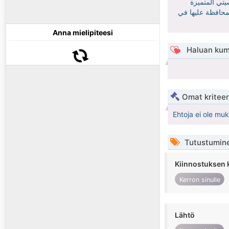
يتي المتميزة
لمحافظة عليها في
Anna mielipiteesi
Haluan kum
Omat kriteeri
Ehtoja ei ole mu
Tutustumin
Kiinnostuksen 
Kerron sinulle
Lähtö