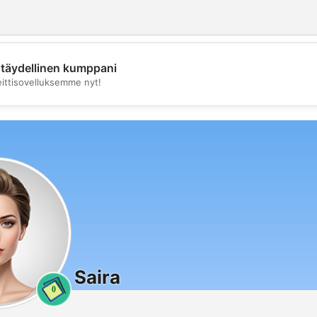
täydellinen kumppani
💖
eittisovelluksemme nyt!
💕
Saira
0