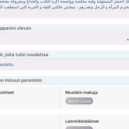
النكد أتحمل المسئولية وفية مخلصة وواضحة أكره الكذب والخداع ومعروفة بشخص
حترم المرأة و الرجل وتقدرهم ، منحتني عائلتي الثقة و الحرية التي استطعت ا
ppanini olevan
ه
t, joita tulisi noudattaa
kautettu
en minuun paremmin
kohteet
Musiikin makuja
Kerron sinulle
Lemmikkieläimet