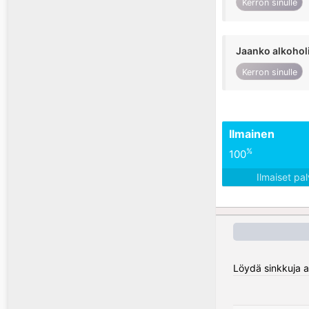
Kerron sinulle
Jaanko alkohol
Kerron sinulle
Ilmainen
%
100
Ilmaiset pa
Löydä sinkkuja al