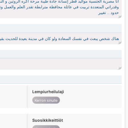
أنا مصرية الجنسية مواليد قطر إنسانة جادة طيبة مرحة أكره الروتين و 
وقدراتي المتعددة تربيت في عائلة محافظة مترابطة تقدر العلم والعمل وت
حدود .. تغيير
هناك شخص يبعث في نفسك السعادة ولو كان في مدينة بعيدة للحديث بقي
Lempiurheilulaji
Kerron sinulle
Suosikkikeittiöt