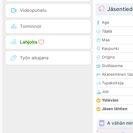
Jäsentied
Videopuhelu
Age
Toiminnot
Täällä
Maa
Lahjoita
Kaupunki
Origins
Työn aikajana
Siviiliasema
Akateeminen ta
Tupakoitsija
Job
Ystäväni
Jäsen lähtien
A vähän mi