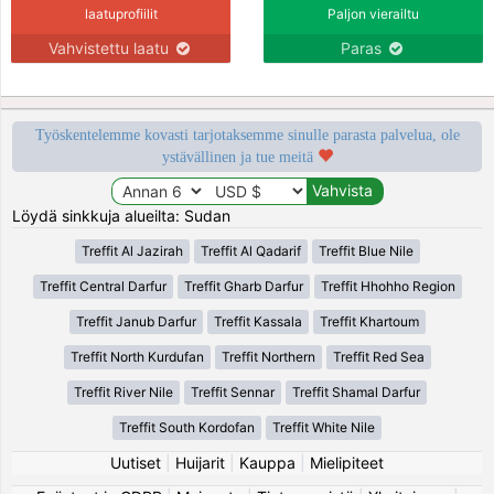
laatuprofiilit
Paljon vierailtu
Vahvistettu laatu
Paras
Työskentelemme kovasti tarjotaksemme sinulle parasta palvelua, ole
ystävällinen ja tue meitä
Löydä sinkkuja alueilta: Sudan
Treffit Al Jazirah
Treffit Al Qadarif
Treffit Blue Nile
Treffit Central Darfur
Treffit Gharb Darfur
Treffit Hhohho Region
Treffit Janub Darfur
Treffit Kassala
Treffit Khartoum
Treffit North Kurdufan
Treffit Northern
Treffit Red Sea
Treffit River Nile
Treffit Sennar
Treffit Shamal Darfur
Treffit South Kordofan
Treffit White Nile
Uutiset
|
Huijarit
|
Kauppa
|
Mielipiteet