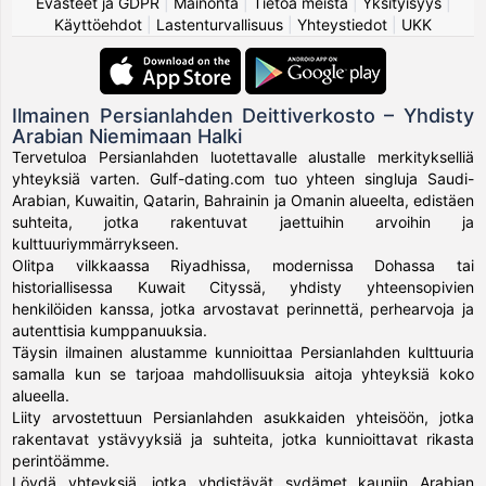
Evästeet ja GDPR
|
Mainonta
|
Tietoa meistä
|
Yksityisyys
|
Käyttöehdot
|
Lastenturvallisuus
|
Yhteystiedot
|
UKK
Ilmainen Persianlahden Deittiverkosto – Yhdisty
Arabian Niemimaan Halki
Tervetuloa Persianlahden luotettavalle alustalle merkitykselliä
yhteyksiä varten. Gulf-dating.com tuo yhteen singluja Saudi-
Arabian, Kuwaitin, Qatarin, Bahrainin ja Omanin alueelta, edistäen
suhteita, jotka rakentuvat jaettuihin arvoihin ja
kulttuuriymmärrykseen.
Olitpa vilkkaassa Riyadhissa, modernissa Dohassa tai
historiallisessa Kuwait Cityssä, yhdisty yhteensopivien
henkilöiden kanssa, jotka arvostavat perinnettä, perhearvoja ja
autenttisia kumppanuuksia.
Täysin ilmainen alustamme kunnioittaa Persianlahden kulttuuria
samalla kun se tarjoaa mahdollisuuksia aitoja yhteyksiä koko
alueella.
Liity arvostettuun Persianlahden asukkaiden yhteisöön, jotka
rakentavat ystävyyksiä ja suhteita, jotka kunnioittavat rikasta
perintöämme.
Löydä yhteyksiä, jotka yhdistävät sydämet kauniin Arabian