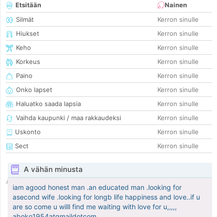
Etsitään
Nainen
Silmät
Kerron sinulle
Hiukset
Kerron sinulle
Keho
Kerron sinulle
Korkeus
Kerron sinulle
Paino
Kerron sinulle
Onko lapset
Kerron sinulle
Haluatko saada lapsia
Kerron sinulle
Vaihda kaupunki / maa rakkaudeksi
Kerron sinulle
Uskonto
Kerron sinulle
Sect
Kerron sinulle
A vähän minusta
iam agood honest man .an educated man .looking for
asecond wife .looking for longb life happiness and love..if u
are so come u willl find me waiting with love for u,,,,,
aboko1954atgmaildotcom