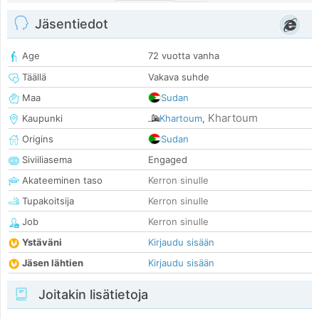
Jäsentiedot
Age
72 vuotta vanha
Täällä
Vakava suhde
Maa
Sudan
Khartoum
Kaupunki
Khartoum
,
Origins
Sudan
Siviiliasema
Engaged
Akateeminen taso
Kerron sinulle
Tupakoitsija
Kerron sinulle
Job
Kerron sinulle
Ystäväni
Kirjaudu sisään
Jäsen lähtien
Kirjaudu sisään
Joitakin lisätietoja