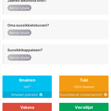
Jaanko alkoholia ohol?
Kerron sinulle
Oma suosikkielokuvani?
Kerron sinulle
Suosikkikappaleeni?
Kerron sinulle
Ilmainen
Tuki
%
100
100% ilmainen
Ilmaiset palvelut
Kuuntelevat moderaattorit
Vakava
Vierailijat