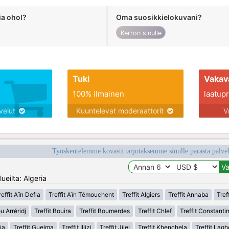
ia ohol?
Oma suosikkielokuvani?
Kerron sinulle
Tuki
Vakav
100% ilmainen
laatupro
lvelut
Kuuntelevat moderaattorit
V
Työskentelemme kovasti tarjotaksemme sinulle parasta palvelu
ueilta: Algeria
reffit Aïn Defla
Treffit Aïn Témouchent
Treffit Algiers
Treffit Annaba
Tref
u Arréridj
Treffit Bouira
Treffit Boumerdes
Treffit Chlef
Treffit Constanti
ia
Treffit Guelma
Treffit Illizi
Treffit Jijel
Treffit Khenchela
Treffit Lag