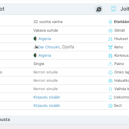
ot
Joit
32 vuotta vanha
Etsitää
Vakava suhde
Silmät
Algeria
Hiukset
Djelfa
Dar Chioukh
,
Keho
Algeria
Korkeus
Single
Paino
so
Kerron sinulle
Onko la
Kerron sinulle
Haluatk
Kerron sinulle
Vaihda 
Kirjaudu sisään
Uskonto
Kirjaudu sisään
Sect
nusta