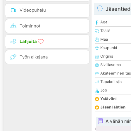
Jäsentied
Videopuhelu
Age
Toiminnot
Täällä
Maa
Lahjoita
Kaupunki
Origins
Työn aikajana
Siviiliasema
Akateeminen ta
Tupakoitsija
Job
Ystäväni
Jäsen lähtien
A vähän mi