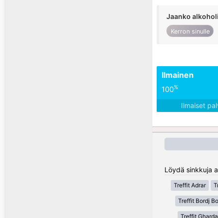
Jaanko alkohol
Kerron sinulle
Ilmainen
%
100
Ilmaiset pa
Löydä sinkkuja al
Treffit Adrar
T
Treffit Bordj Bo
Treffit Gharda