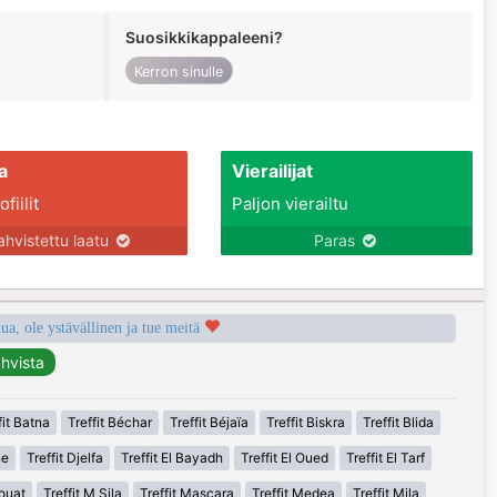
Suosikkikappaleeni?
Kerron sinulle
a
Vierailijat
fiilit
Paljon vierailtu
ahvistettu laatu
Paras
a, ole ystävällinen ja tue meitä
fit Batna
Treffit Béchar
Treffit Béjaïa
Treffit Biskra
Treffit Blida
ne
Treffit Djelfa
Treffit El Bayadh
Treffit El Oued
Treffit El Tarf
houat
Treffit M Sila
Treffit Mascara
Treffit Medea
Treffit Mila