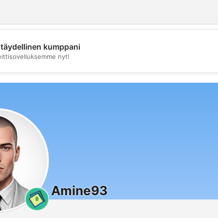
täydellinen kumppani
💖
eittisovelluksemme nyt!
💕
Amine93
0