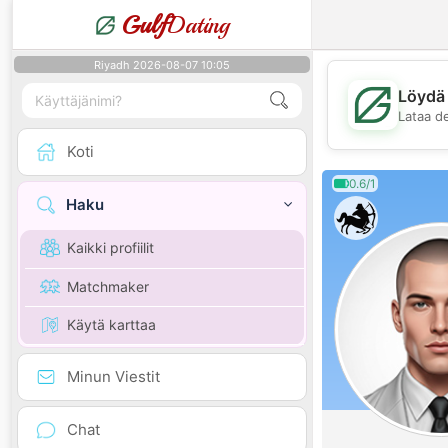
Gulf
Dating
Riyadh 2026-08-07 10:05
Löydä 
Lataa d
Koti
0.6/1
Haku
Kaikki profiilit
Matchmaker
Käytä karttaa
Minun Viestit
Chat