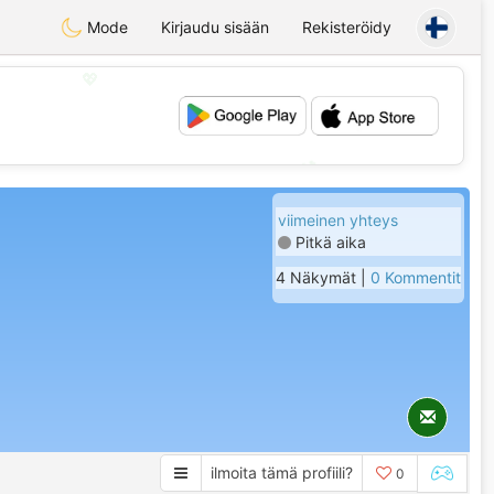
Mode
Kirjaudu sisään
Rekisteröidy
💖
💕
viimeinen yhteys
Pitkä aika
4 Näkymät |
0 Kommentit
ilmoita tämä profiili?
0