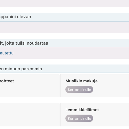
ppanini olevan
t, joita tulisi noudattaa
kautettu
en minuun paremmin
kohteet
Musiikin makuja
Kerron sinulle
Lemmikkieläimet
Kerron sinulle