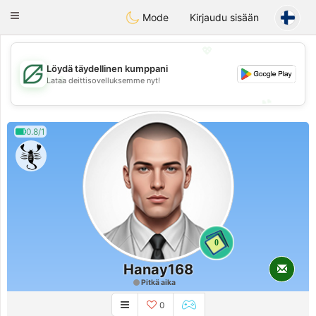
Gulf
Dating
Toggle
Mode
Kirjaudu sisään
navigation
💖
Löydä täydellinen kumppani
💖
Lataa deittisovelluksemme nyt!
💕
💕
0.8/1
0
Hanay168
Pitkä aika
0