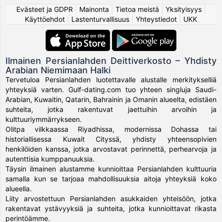
Evästeet ja GDPR
|
Mainonta
|
Tietoa meistä
|
Yksityisyys
|
Käyttöehdot
|
Lastenturvallisuus
|
Yhteystiedot
|
UKK
Ilmainen Persianlahden Deittiverkosto – Yhdisty
Arabian Niemimaan Halki
Tervetuloa Persianlahden luotettavalle alustalle merkitykselliä
yhteyksiä varten. Gulf-dating.com tuo yhteen singluja Saudi-
Arabian, Kuwaitin, Qatarin, Bahrainin ja Omanin alueelta, edistäen
suhteita, jotka rakentuvat jaettuihin arvoihin ja
kulttuuriymmärrykseen.
Olitpa vilkkaassa Riyadhissa, modernissa Dohassa tai
historiallisessa Kuwait Cityssä, yhdisty yhteensopivien
henkilöiden kanssa, jotka arvostavat perinnettä, perhearvoja ja
autenttisia kumppanuuksia.
Täysin ilmainen alustamme kunnioittaa Persianlahden kulttuuria
samalla kun se tarjoaa mahdollisuuksia aitoja yhteyksiä koko
alueella.
Liity arvostettuun Persianlahden asukkaiden yhteisöön, jotka
rakentavat ystävyyksiä ja suhteita, jotka kunnioittavat rikasta
perintöämme.