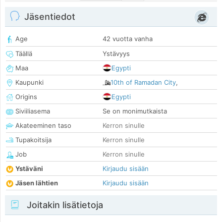
Jäsentiedot
Age
42 vuotta vanha
Täällä
Ystävyys
Maa
Egypti
Kaupunki
10th of Ramadan City
,
Origins
Egypti
Siviiliasema
Se on monimutkaista
Akateeminen taso
Kerron sinulle
Tupakoitsija
Kerron sinulle
Job
Kerron sinulle
Ystäväni
Kirjaudu sisään
Jäsen lähtien
Kirjaudu sisään
Joitakin lisätietoja