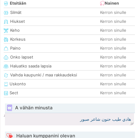
Etsitään
Nainen
Silmät
Kerron sinulle
Hiukset
Kerron sinulle
Keho
Kerron sinulle
Korkeus
Kerron sinulle
Paino
Kerron sinulle
Onko lapset
Kerron sinulle
Haluatko saada lapsia
Kerron sinulle
Vaihda kaupunki / maa rakkaudeksi
Kerron sinulle
Uskonto
Kerron sinulle
Sect
Kerron sinulle
A vähän minusta
هادي طيب حنون شاعر صبور
Haluan kumppanini olevan