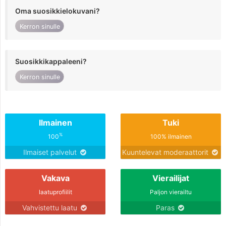
Oma suosikkielokuvani?
Kerron sinulle
Suosikkikappaleeni?
Kerron sinulle
Ilmainen
Tuki
%
100
100% ilmainen
Ilmaiset palvelut
Kuuntelevat moderaattorit
Vakava
Vierailijat
laatuprofiilit
Paljon vierailtu
Vahvistettu laatu
Paras