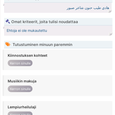
هادي طيب حنون شاعر صبور
Omat kriteerit, joita tulisi noudattaa
Ehtoja ei ole mukautettu
Tutustuminen minuun paremmin
Kiinnostuksen kohteet
Kerron sinulle
Musiikin makuja
Kerron sinulle
Lempiurheilulaji
Kerron sinulle