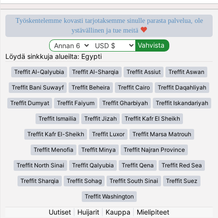
Työskentelemme kovasti tarjotaksemme sinulle parasta palvelua, ole
ystävällinen ja tue meitä
Löydä sinkkuja alueilta: Egypti
Treffit Al-Qalyubia
Treffit Al-Sharqia
Treffit Assiut
Treffit Aswan
Treffit Bani Suwayf
Treffit Beheira
Treffit Cairo
Treffit Daqahliyah
Treffit Dumyat
Treffit Faiyum
Treffit Gharbiyah
Treffit Iskandariyah
Treffit Ismailia
Treffit Jizah
Treffit Kafr El Sheikh
Treffit Kafr El-Sheikh
Treffit Luxor
Treffit Marsa Matrouh
Treffit Menofia
Treffit Minya
Treffit Najran Province
Treffit North Sinai
Treffit Qalyubia
Treffit Qena
Treffit Red Sea
Treffit Sharqia
Treffit Sohag
Treffit South Sinai
Treffit Suez
Treffit Washington
Uutiset
|
Huijarit
|
Kauppa
|
Mielipiteet