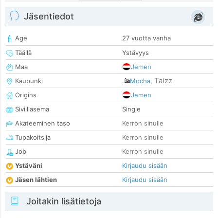
Jäsentiedot
Age
27 vuotta vanha
Täällä
Ystävyys
Maa
Jemen
Taizz
Kaupunki
Mocha
,
Origins
Jemen
Siviiliasema
Single
Akateeminen taso
Kerron sinulle
Tupakoitsija
Kerron sinulle
Job
Kerron sinulle
Ystäväni
Kirjaudu sisään
Jäsen lähtien
Kirjaudu sisään
Joitakin lisätietoja