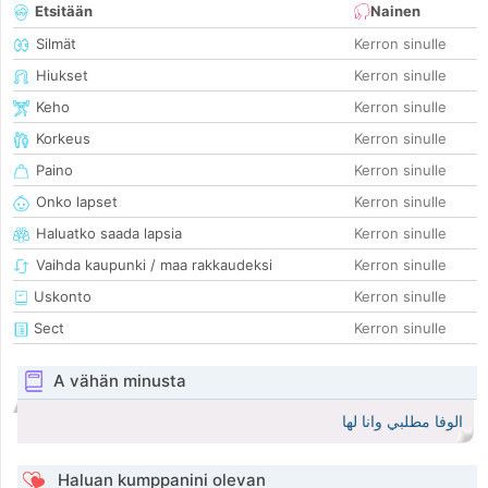
Etsitään
Nainen
Silmät
Kerron sinulle
Hiukset
Kerron sinulle
Keho
Kerron sinulle
Korkeus
Kerron sinulle
Paino
Kerron sinulle
Onko lapset
Kerron sinulle
Haluatko saada lapsia
Kerron sinulle
Vaihda kaupunki / maa rakkaudeksi
Kerron sinulle
Uskonto
Kerron sinulle
Sect
Kerron sinulle
A vähän minusta
الوفا مطلبي وانا لها
Haluan kumppanini olevan