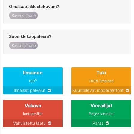
Oma suosikkielokuvani?
Kerron sinulle
Suosikkikappaleeni?
Kerron sinulle
Ilmainen
Tuki
%
100
100% ilmainen
Ilmaiset palvelut
Kuuntelevat moderaattorit
Vakava
Vierailijat
laatuprofiilit
Paljon vierailtu
Vahvistettu laatu
Paras