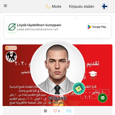
Gulf
Dating
Toggle
Mode
Kirjaudu sisään
navigation
💖
Löydä täydellinen kumppani
💖
Lataa deittisovelluksemme nyt!
💕
💕
0.5/1
0
Gthaab
Pitkä aika
0