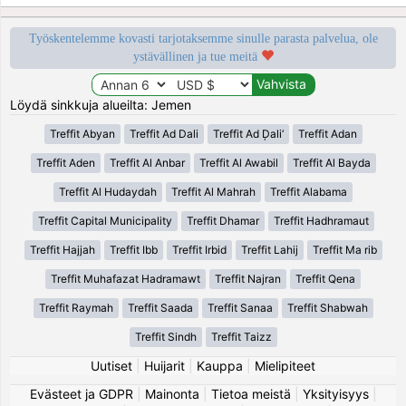
Työskentelemme kovasti tarjotaksemme sinulle parasta palvelua, ole
ystävällinen ja tue meitä
Löydä sinkkuja alueilta: Jemen
Treffit Abyan
Treffit Ad Dali
Treffit Ad Ḑali‘
Treffit Adan
Treffit Aden
Treffit Al Anbar
Treffit Al Awabil
Treffit Al Bayda
Treffit Al Hudaydah
Treffit Al Mahrah
Treffit Alabama
Treffit Capital Municipality
Treffit Dhamar
Treffit Hadhramaut
Treffit Hajjah
Treffit Ibb
Treffit Irbid
Treffit Lahij
Treffit Ma rib
Treffit Muhafazat Hadramawt
Treffit Najran
Treffit Qena
Treffit Raymah
Treffit Saada
Treffit Sanaa
Treffit Shabwah
Treffit Sindh
Treffit Taizz
Uutiset
|
Huijarit
|
Kauppa
|
Mielipiteet
Evästeet ja GDPR
|
Mainonta
|
Tietoa meistä
|
Yksityisyys
|