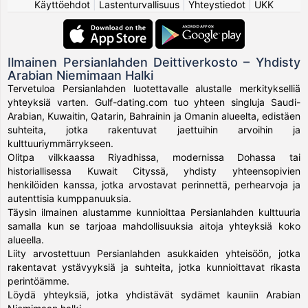
Käyttöehdot
|
Lastenturvallisuus
|
Yhteystiedot
|
UKK
Ilmainen Persianlahden Deittiverkosto – Yhdisty
Arabian Niemimaan Halki
Tervetuloa Persianlahden luotettavalle alustalle merkitykselliä
yhteyksiä varten. Gulf-dating.com tuo yhteen singluja Saudi-
Arabian, Kuwaitin, Qatarin, Bahrainin ja Omanin alueelta, edistäen
suhteita, jotka rakentuvat jaettuihin arvoihin ja
kulttuuriymmärrykseen.
Olitpa vilkkaassa Riyadhissa, modernissa Dohassa tai
historiallisessa Kuwait Cityssä, yhdisty yhteensopivien
henkilöiden kanssa, jotka arvostavat perinnettä, perhearvoja ja
autenttisia kumppanuuksia.
Täysin ilmainen alustamme kunnioittaa Persianlahden kulttuuria
samalla kun se tarjoaa mahdollisuuksia aitoja yhteyksiä koko
alueella.
Liity arvostettuun Persianlahden asukkaiden yhteisöön, jotka
rakentavat ystävyyksiä ja suhteita, jotka kunnioittavat rikasta
perintöämme.
Löydä yhteyksiä, jotka yhdistävät sydämet kauniin Arabian