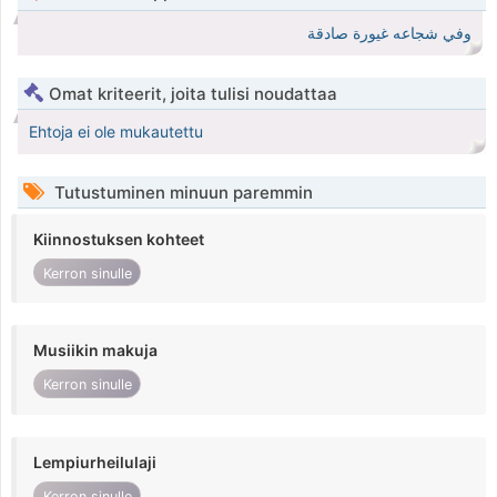
وفي شجاعه غيورة صادقة
Omat kriteerit, joita tulisi noudattaa
Ehtoja ei ole mukautettu
Tutustuminen minuun paremmin
Kiinnostuksen kohteet
Kerron sinulle
Musiikin makuja
Kerron sinulle
Lempiurheilulaji
Kerron sinulle