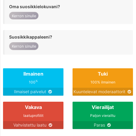
Oma suosikkielokuvani?
Kerron sinulle
Suosikkikappaleeni?
Kerron sinulle
Ilmainen
Tuki
%
100
100% ilmainen
Ilmaiset palvelut
Kuuntelevat moderaattorit
Vakava
Vierailijat
laatuprofiilit
Paljon vierailtu
Vahvistettu laatu
Paras