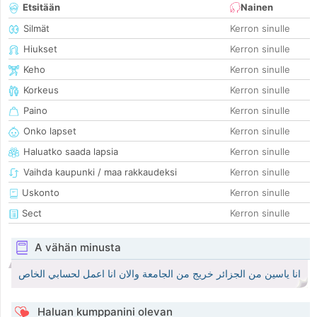
Etsitään
Nainen
Silmät
Kerron sinulle
Hiukset
Kerron sinulle
Keho
Kerron sinulle
Korkeus
Kerron sinulle
Paino
Kerron sinulle
Onko lapset
Kerron sinulle
Haluatko saada lapsia
Kerron sinulle
Vaihda kaupunki / maa rakkaudeksi
Kerron sinulle
Uskonto
Kerron sinulle
Sect
Kerron sinulle
A vähän minusta
انا ياسين من الجزائر خريج من الجامعة والان انا اعمل لحسابي الخاص
Haluan kumppanini olevan