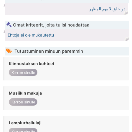
ذو خلق لا يهم المظهر
Omat kriteerit, joita tulisi noudattaa
Ehtoja ei ole mukautettu
Tutustuminen minuun paremmin
Kiinnostuksen kohteet
Kerron sinulle
Musiikin makuja
Kerron sinulle
Lempiurheilulaji
Kerron sinulle