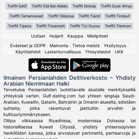
Treffit Sétif
Treffit Sidi Bel Abbès
Treffit Skikda
Treffit Souk Ahras
Treffit Tamanrasset
Treffit Tébessa
Treffit Tiaret
Treffit Tindouf
Treffit Tipaza
Treffit Tissemsilt
Treffit Tizi Ouzou
Treffit Tlemcen
Uutiset
|
Huijarit
|
Kauppa
|
Mielipiteet
Evästeet ja GDPR
|
Mainonta
|
Tietoa meistä
|
Yksityisyys
|
Käyttöehdot
|
Lastenturvallisuus
|
Yhteystiedot
|
UKK
Ilmainen Persianlahden Deittiverkosto – Yhdisty
Arabian Niemimaan Halki
Tervetuloa Persianlahden luotettavalle alustalle merkitykselliä
yhteyksiä varten. Gulf-dating.com tuo yhteen singluja Saudi-
Arabian, Kuwaitin, Qatarin, Bahrainin ja Omanin alueelta, edistäen
suhteita, jotka rakentuvat jaettuihin arvoihin ja
kulttuuriymmärrykseen.
Olitpa vilkkaassa Riyadhissa, modernissa Dohassa tai
historiallisessa Kuwait Cityssä, yhdisty yhteensopivien
henkilöiden kanssa, jotka arvostavat perinnettä, perhearvoja ja