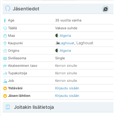
Jäsentiedot
Age
35 vuotta vanha
Täällä
Vakava suhde
Maa
Algeria
Laghouat
Kaupunki
Laghouat
,
Origins
Algeria
Siviiliasema
Single
Akateeminen taso
Kerron sinulle
Tupakoitsija
Kerron sinulle
Job
Kerron sinulle
Ystäväni
Kirjaudu sisään
Jäsen lähtien
Kirjaudu sisään
Joitakin lisätietoja