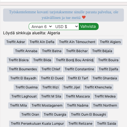
Työskentelemme kovasti tarjotaksemme sinulle parasta palvelua, ole
ystävällinen ja tue meitä
Löydä sinkkuja alueilta: Algeria
Treffit Adrar
Treffit Aïn Defla
Treffit Aïn Témouchent
Treffit Algiers
Treffit Annaba
Treffit Batna
Treffit Béchar
Treffit Béjaïa
Treffit Biskra
Treffit Blida
Treffit Bordj Bou Arréridj
Treffit Bouira
Treffit Boumerdes
Treffit Chlef
Treffit Constantine
Treffit Djelfa
Treffit El Bayadh
Treffit El Oued
Treffit El Tarf
Treffit Ghardaia
Treffit Guelma
Treffit Illizi
Treffit Jijel
Treffit Khenchela
Treffit Laghouat
Treffit M Sila
Treffit Mascara
Treffit Medea
Treffit Mila
Treffit Mostaganem
Treffit Naâma
Treffit Northern
Treffit Oran
Treffit Ouargla
Treffit Oum El Bouaghi
Treffit Persekutuan Kuala Lumpur
Treffit Relizane
Treffit Saida