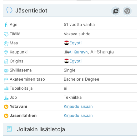
Jäsentiedot
Age
51 vuotta vanha
Täällä
Vakava suhde
Maa
Egypti
Al-Sharqia
Kaupunki
Al Qurayn
,
Origins
Egypti
Siviiliasema
Single
Akateeminen taso
Bachelor's Degree
Tupakoitsija
ei
Job
Tekniikka
Ystäväni
Kirjaudu sisään
Jäsen lähtien
Kirjaudu sisään
Joitakin lisätietoja