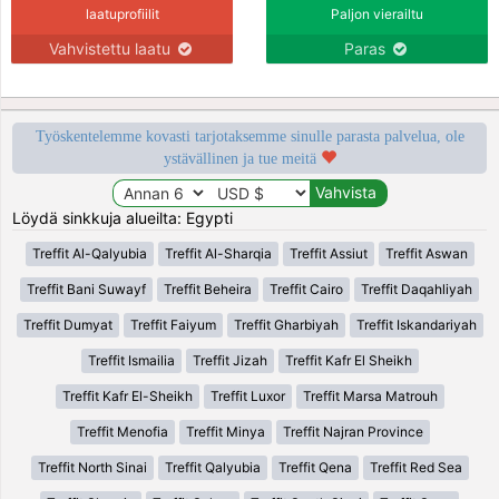
laatuprofiilit
Paljon vierailtu
Vahvistettu laatu
Paras
Työskentelemme kovasti tarjotaksemme sinulle parasta palvelua, ole
ystävällinen ja tue meitä
Löydä sinkkuja alueilta: Egypti
Treffit Al-Qalyubia
Treffit Al-Sharqia
Treffit Assiut
Treffit Aswan
Treffit Bani Suwayf
Treffit Beheira
Treffit Cairo
Treffit Daqahliyah
Treffit Dumyat
Treffit Faiyum
Treffit Gharbiyah
Treffit Iskandariyah
Treffit Ismailia
Treffit Jizah
Treffit Kafr El Sheikh
Treffit Kafr El-Sheikh
Treffit Luxor
Treffit Marsa Matrouh
Treffit Menofia
Treffit Minya
Treffit Najran Province
Treffit North Sinai
Treffit Qalyubia
Treffit Qena
Treffit Red Sea