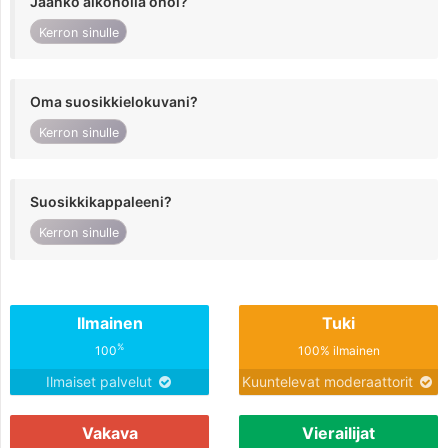
Jaanko alkoholia ohol?
Kerron sinulle
Oma suosikkielokuvani?
Kerron sinulle
Suosikkikappaleeni?
Kerron sinulle
Ilmainen
Tuki
%
100
100% ilmainen
Ilmaiset palvelut
Kuuntelevat moderaattorit
Vakava
Vierailijat