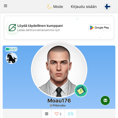
Gulf
Dating
Toggle
Mode
Kirjaudu sisään
navigation
💖
Löydä täydellinen kumppani
💖
Lataa deittisovelluksemme nyt!
💕
💕
0.6/1
1
Moau176
Pitkä aika
2