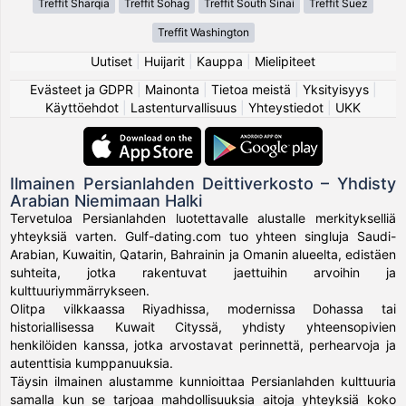
Treffit Sharqia
Treffit Sohag
Treffit South Sinai
Treffit Suez
Treffit Washington
Uutiset
|
Huijarit
|
Kauppa
|
Mielipiteet
Evästeet ja GDPR
|
Mainonta
|
Tietoa meistä
|
Yksityisyys
|
Käyttöehdot
|
Lastenturvallisuus
|
Yhteystiedot
|
UKK
Ilmainen Persianlahden Deittiverkosto – Yhdisty
Arabian Niemimaan Halki
Tervetuloa Persianlahden luotettavalle alustalle merkitykselliä
yhteyksiä varten. Gulf-dating.com tuo yhteen singluja Saudi-
Arabian, Kuwaitin, Qatarin, Bahrainin ja Omanin alueelta, edistäen
suhteita, jotka rakentuvat jaettuihin arvoihin ja
kulttuuriymmärrykseen.
Olitpa vilkkaassa Riyadhissa, modernissa Dohassa tai
historiallisessa Kuwait Cityssä, yhdisty yhteensopivien
henkilöiden kanssa, jotka arvostavat perinnettä, perhearvoja ja
autenttisia kumppanuuksia.
Täysin ilmainen alustamme kunnioittaa Persianlahden kulttuuria
samalla kun se tarjoaa mahdollisuuksia aitoja yhteyksiä koko