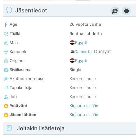
Jäsentiedot
Age
26 vuotta vanha
Täällä
Rentoa suhdetta
Maa
Egypti
Dumyat
Kaupunki
Damietta
,
Origins
Egypti
Siviiliasema
Single
Akateeminen taso
Kerron sinulle
Tupakoitsija
Kerron sinulle
Job
Kerron sinulle
Ystäväni
Kirjaudu sisään
Jäsen lähtien
Kirjaudu sisään
Joitakin lisätietoja