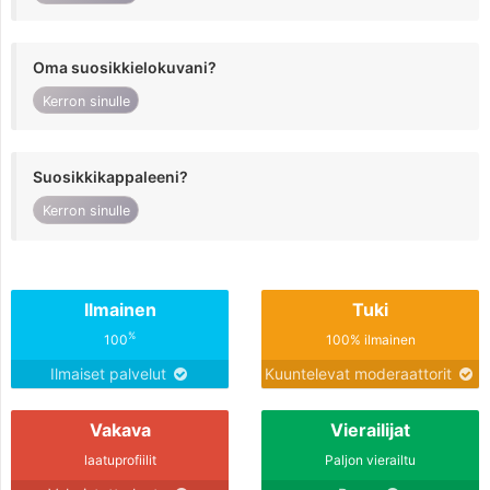
Oma suosikkielokuvani?
Kerron sinulle
Suosikkikappaleeni?
Kerron sinulle
Ilmainen
Tuki
%
100
100% ilmainen
Ilmaiset palvelut
Kuuntelevat moderaattorit
Vakava
Vierailijat
laatuprofiilit
Paljon vierailtu