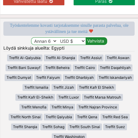
Vahvistettu laatu
Paras
Työskentelemme kovasti tarjotaksemme sinulle parasta palvelua, ole
ystävällinen ja tue meitä
Löydä sinkkuja alueilta: Egypti
Treffit Al-Qalyubia
Treffit Al-Sharqia
Treffit Assiut
Treffit Aswan
Treffit Bani Suwayf
Treffit Beheira
Treffit Cairo
Treffit Daqahliyah
Treffit Dumyat
Treffit Faiyum
Treffit Gharbiyah
Treffit Iskandariyah
Treffit Ismailia
Treffit Jizah
Treffit Kafr El Sheikh
Treffit Kafr El-Sheikh
Treffit Luxor
Treffit Marsa Matrouh
Treffit Menofia
Treffit Minya
Treffit Najran Province
Treffit North Sinai
Treffit Qalyubia
Treffit Qena
Treffit Red Sea
Treffit Sharqia
Treffit Sohag
Treffit South Sinai
Treffit Suez
Treffit Washington