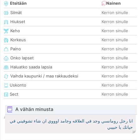
Etsitään
Nainen
Silmät
Kerron sinulle
Hiukset
Kerron sinulle
Keho
Kerron sinulle
Korkeus
Kerron sinulle
Paino
Kerron sinulle
Onko lapset
Kerron sinulle
Haluatko saada lapsia
Kerron sinulle
Vaihda kaupunki / maa rakkaudeksi
Kerron sinulle
Uskonto
Kerron sinulle
Sect
Kerron sinulle
A vähän minusta
انا رجل رومانسي وجد في العلاقه وجامد اوووي ان شاء تشوفيني في
حياتك يا حبيبي