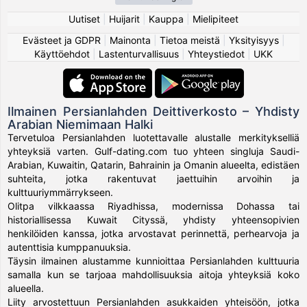
Uutiset
|
Huijarit
|
Kauppa
|
Mielipiteet
Evästeet ja GDPR
|
Mainonta
|
Tietoa meistä
|
Yksityisyys
|
Käyttöehdot
|
Lastenturvallisuus
|
Yhteystiedot
|
UKK
Ilmainen Persianlahden Deittiverkosto – Yhdisty
Arabian Niemimaan Halki
Tervetuloa Persianlahden luotettavalle alustalle merkitykselliä
yhteyksiä varten. Gulf-dating.com tuo yhteen singluja Saudi-
Arabian, Kuwaitin, Qatarin, Bahrainin ja Omanin alueelta, edistäen
suhteita, jotka rakentuvat jaettuihin arvoihin ja
kulttuuriymmärrykseen.
Olitpa vilkkaassa Riyadhissa, modernissa Dohassa tai
historiallisessa Kuwait Cityssä, yhdisty yhteensopivien
henkilöiden kanssa, jotka arvostavat perinnettä, perhearvoja ja
autenttisia kumppanuuksia.
Täysin ilmainen alustamme kunnioittaa Persianlahden kulttuuria
samalla kun se tarjoaa mahdollisuuksia aitoja yhteyksiä koko
alueella.
Liity arvostettuun Persianlahden asukkaiden yhteisöön, jotka