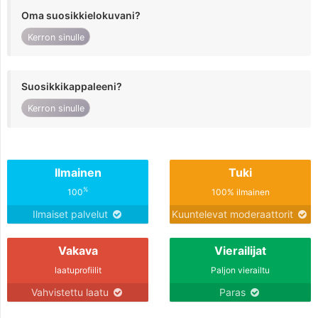
Oma suosikkielokuvani?
Kerron sinulle
Suosikkikappaleeni?
Kerron sinulle
Ilmainen
Tuki
%
100
100% ilmainen
Ilmaiset palvelut
Kuuntelevat moderaattorit
Vakava
Vierailijat
laatuprofiilit
Paljon vierailtu
Vahvistettu laatu
Paras