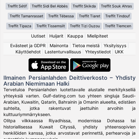
Treffit Sétif
Treffit Sidi Bel Abbès
Treffit Skikda
Treffit Souk Ahras
Treffit Tamanrasset
Treffit Tébessa
Treffit Tiaret
Treffit Tindouf
Treffit Tipaza
Treffit Tissemsilt
Treffit Tizi Ouzou
Treffit Tlemcen
Uutiset
|
Huijarit
|
Kauppa
|
Mielipiteet
Evästeet ja GDPR
|
Mainonta
|
Tietoa meistä
|
Yksityisyys
|
Käyttöehdot
|
Lastenturvallisuus
|
Yhteystiedot
|
UKK
Ilmainen Persianlahden Deittiverkosto – Yhdisty
Arabian Niemimaan Halki
Tervetuloa Persianlahden luotettavalle alustalle merkitykselliä
yhteyksiä varten. Gulf-dating.com tuo yhteen singluja Saudi-
Arabian, Kuwaitin, Qatarin, Bahrainin ja Omanin alueelta, edistäen
suhteita, jotka rakentuvat jaettuihin arvoihin ja
kulttuuriymmärrykseen.
Olitpa vilkkaassa Riyadhissa, modernissa Dohassa tai
historiallisessa Kuwait Cityssä, yhdisty yhteensopivien
henkilöiden kanssa, jotka arvostavat perinnettä, perhearvoja ja