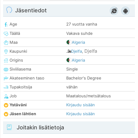
Jäsentiedot
Age
27 vuotta vanha
Täällä
Vakava suhde
Maa
Algeria
Djelfa
Kaupunki
Djelfa
,
Origins
Algeria
Siviiliasema
Single
Akateeminen taso
Bachelor's Degree
Tupakoitsija
vähän
Job
Maatalous/metsätalous
Ystäväni
Kirjaudu sisään
Jäsen lähtien
Kirjaudu sisään
Joitakin lisätietoja