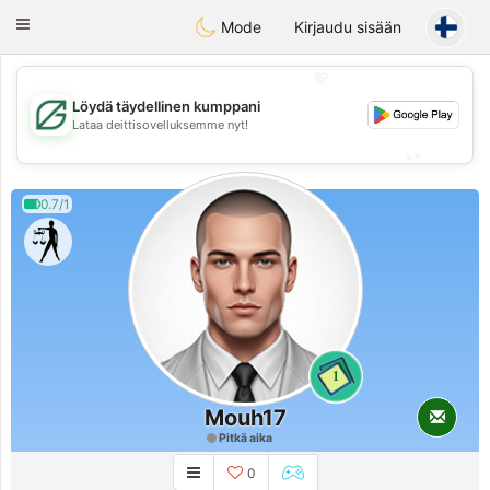
Gulf
Dating
Toggle
Mode
Kirjaudu sisään
navigation
💖
Löydä täydellinen kumppani
💖
Lataa deittisovelluksemme nyt!
💕
💕
0.7/1
1
Mouh17
Pitkä aika
0