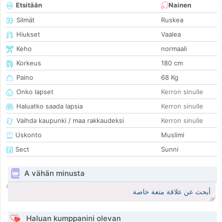
Etsitään
Nainen
Silmät
Ruskea
Hiukset
Vaalea
Keho
normaali
Korkeus
180 cm
Paino
68 Kg
Onko lapset
Kerron sinulle
Haluatko saada lapsia
Kerron sinulle
Vaihda kaupunki / maa rakkaudeksi
Kerron sinulle
Uskonto
Muslimi
Sect
Sunni
A vähän minusta
أبحث عن علاقة متعة خاصة
Haluan kumppanini olevan