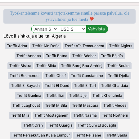
Työskentelemme kovasti tarjotaksemme sinulle parasta palvelua, ole
ystävällinen ja tue meitä
Löydä sinkkuja alueilta: Algeria
Treffit Adrar
Treffit Aïn Defla
Treffit Aïn Témouchent
Treffit Algiers
Treffit Annaba
Treffit Batna
Treffit Béchar
Treffit Béjaïa
Treffit Biskra
Treffit Blida
Treffit Bordj Bou Arréridj
Treffit Bouira
Treffit Boumerdes
Treffit Chlef
Treffit Constantine
Treffit Djelfa
Treffit El Bayadh
Treffit El Oued
Treffit El Tarf
Treffit Ghardaia
Treffit Guelma
Treffit Illizi
Treffit Jijel
Treffit Khenchela
Treffit Laghouat
Treffit M Sila
Treffit Mascara
Treffit Medea
Treffit Mila
Treffit Mostaganem
Treffit Naâma
Treffit Northern
Treffit Oran
Treffit Ouargla
Treffit Oum El Bouaghi
Treffit Persekutuan Kuala Lumpur
Treffit Relizane
Treffit Saida