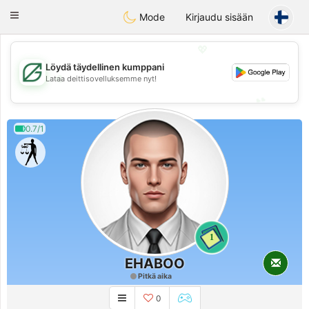
Gulf
Dating
Toggle
Mode
Kirjaudu sisään
navigation
💖
Löydä täydellinen kumppani
💖
Lataa deittisovelluksemme nyt!
💕
💕
0.7/1
1
EHABOO
Pitkä aika
0