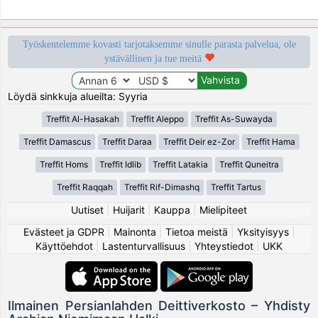
Työskentelemme kovasti tarjotaksemme sinulle parasta palvelua, ole
ystävällinen ja tue meitä
Löydä sinkkuja alueilta: Syyria
Treffit Al-Hasakah
Treffit Aleppo
Treffit As-Suwayda
Treffit Damascus
Treffit Daraa
Treffit Deir ez-Zor
Treffit Hama
Treffit Homs
Treffit Idlib
Treffit Latakia
Treffit Quneitra
Treffit Raqqah
Treffit Rif-Dimashq
Treffit Tartus
Uutiset
|
Huijarit
|
Kauppa
|
Mielipiteet
Evästeet ja GDPR
|
Mainonta
|
Tietoa meistä
|
Yksityisyys
|
Käyttöehdot
|
Lastenturvallisuus
|
Yhteystiedot
|
UKK
Ilmainen Persianlahden Deittiverkosto – Yhdisty