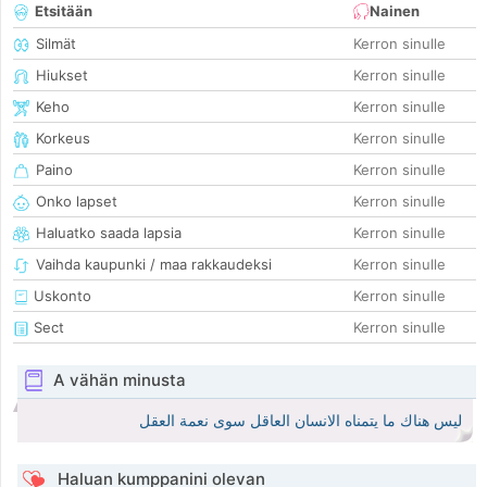
Etsitään
Nainen
Silmät
Kerron sinulle
Hiukset
Kerron sinulle
Keho
Kerron sinulle
Korkeus
Kerron sinulle
Paino
Kerron sinulle
Onko lapset
Kerron sinulle
Haluatko saada lapsia
Kerron sinulle
Vaihda kaupunki / maa rakkaudeksi
Kerron sinulle
Uskonto
Kerron sinulle
Sect
Kerron sinulle
A vähän minusta
ليس هناك ما يتمناه الانسان العاقل سوى نعمة العقل
Haluan kumppanini olevan