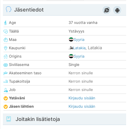
Jäsentiedot
Age
37 vuotta vanha
Täällä
Ystävyys
Maa
Syyria
Latakia
Kaupunki
Latakia
,
Origins
Syyria
Siviiliasema
Single
Akateeminen taso
Kerron sinulle
Tupakoitsija
Kerron sinulle
Job
Kerron sinulle
Ystäväni
Kirjaudu sisään
Jäsen lähtien
Kirjaudu sisään
Joitakin lisätietoja