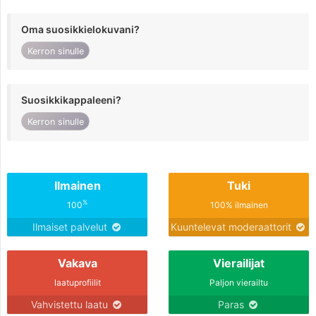
Oma suosikkielokuvani?
Kerron sinulle
Suosikkikappaleeni?
Kerron sinulle
Ilmainen
Tuki
%
100
100% ilmainen
Ilmaiset palvelut
Kuuntelevat moderaattorit
Vakava
Vierailijat
laatuprofiilit
Paljon vierailtu
Vahvistettu laatu
Paras