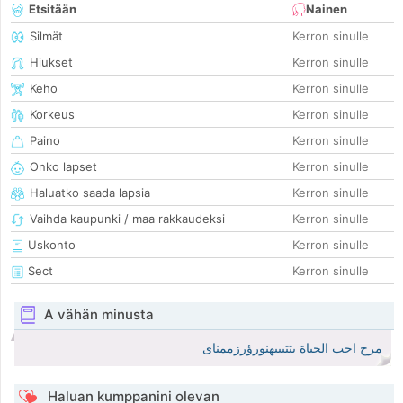
Etsitään
Nainen
Silmät
Kerron sinulle
Hiukset
Kerron sinulle
Keho
Kerron sinulle
Korkeus
Kerron sinulle
Paino
Kerron sinulle
Onko lapset
Kerron sinulle
Haluatko saada lapsia
Kerron sinulle
Vaihda kaupunki / maa rakkaudeksi
Kerron sinulle
Uskonto
Kerron sinulle
Sect
Kerron sinulle
A vähän minusta
مرح احب الحياة ىتتبييهنورؤرزممناى
Haluan kumppanini olevan