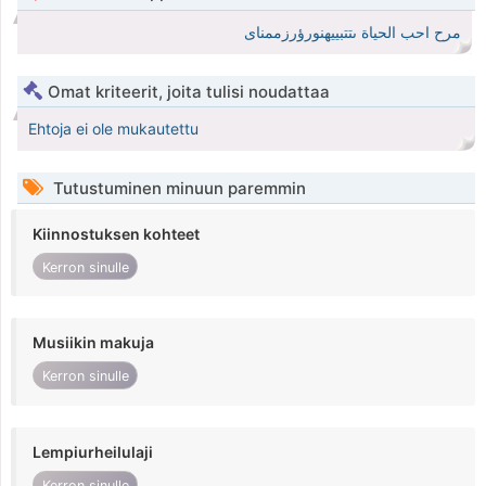
مرح احب الحياة ىتتبييهنورؤرزممناى
Omat kriteerit, joita tulisi noudattaa
Ehtoja ei ole mukautettu
Tutustuminen minuun paremmin
Kiinnostuksen kohteet
Kerron sinulle
Musiikin makuja
Kerron sinulle
Lempiurheilulaji
Kerron sinulle