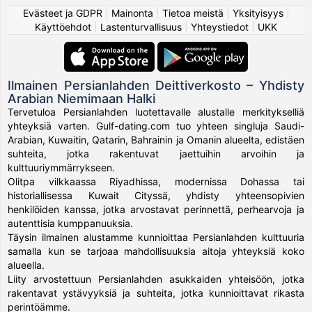
Evästeet ja GDPR
|
Mainonta
|
Tietoa meistä
|
Yksityisyys
|
Käyttöehdot
|
Lastenturvallisuus
|
Yhteystiedot
|
UKK
Ilmainen Persianlahden Deittiverkosto – Yhdisty
Arabian Niemimaan Halki
Tervetuloa Persianlahden luotettavalle alustalle merkitykselliä
yhteyksiä varten. Gulf-dating.com tuo yhteen singluja Saudi-
Arabian, Kuwaitin, Qatarin, Bahrainin ja Omanin alueelta, edistäen
suhteita, jotka rakentuvat jaettuihin arvoihin ja
kulttuuriymmärrykseen.
Olitpa vilkkaassa Riyadhissa, modernissa Dohassa tai
historiallisessa Kuwait Cityssä, yhdisty yhteensopivien
henkilöiden kanssa, jotka arvostavat perinnettä, perhearvoja ja
autenttisia kumppanuuksia.
Täysin ilmainen alustamme kunnioittaa Persianlahden kulttuuria
samalla kun se tarjoaa mahdollisuuksia aitoja yhteyksiä koko
alueella.
Liity arvostettuun Persianlahden asukkaiden yhteisöön, jotka
rakentavat ystävyyksiä ja suhteita, jotka kunnioittavat rikasta
perintöämme.