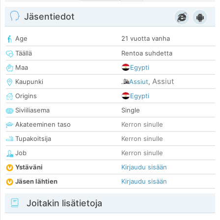
Jäsentiedot
Age
21 vuotta vanha
Täällä
Rentoa suhdetta
Maa
Egypti
Assiut
Kaupunki
Assiut
,
Origins
Egypti
Siviiliasema
Single
Akateeminen taso
Kerron sinulle
Tupakoitsija
Kerron sinulle
Job
Kerron sinulle
Ystäväni
Kirjaudu sisään
Jäsen lähtien
Kirjaudu sisään
Joitakin lisätietoja