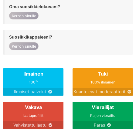
Oma suosikkielokuvani?
Kerron sinulle
Suosikkikappaleeni?
Kerron sinulle
Ilmainen
Tuki
%
100
100% ilmainen
Ilmaiset palvelut
Kuuntelevat moderaattorit
Vakava
Vierailijat
laatuprofiilit
Paljon vierailtu
Vahvistettu laatu
Paras