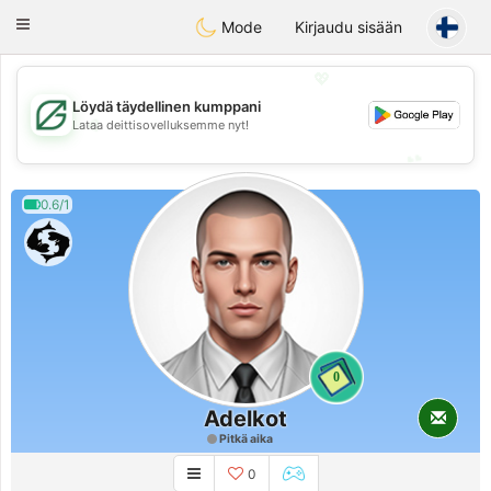
Gulf
Dating
Toggle
Mode
Kirjaudu sisään
navigation
💖
Löydä täydellinen kumppani
💖
Lataa deittisovelluksemme nyt!
💕
💕
0.6/1
0
Adelkot
Pitkä aika
0