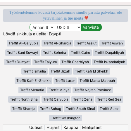
Työskentelemme kovasti tarjotaksemme sinulle parasta palvelua, ole
ystävällinen ja tue meitä
Löydä sinkkuja alueilta: Egypti
Treffit Al-Qalyubia
Treffit Al-Sharqia
Treffit Assiut
Treffit Aswan
Treffit Bani Suwayf
Treffit Beheira
Treffit Cairo
Treffit Daqahliyah
Treffit Dumyat
Treffit Faiyum
Treffit Gharbiyah
Treffit Iskandariyah
Treffit Ismailia
Treffit Jizah
Treffit Kafr El Sheikh
Treffit Kafr El-Sheikh
Treffit Luxor
Treffit Marsa Matrouh
Treffit Menofia
Treffit Minya
Treffit Najran Province
Treffit North Sinai
Treffit Qalyubia
Treffit Qena
Treffit Red Sea
Treffit Sharqia
Treffit Sohag
Treffit South Sinai
Treffit Suez
Treffit Washington
Uutiset
|
Huijarit
|
Kauppa
|
Mielipiteet