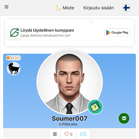
Gulf
Dating
Toggle
Mode
Kirjaudu sisään
navigation
💖
Löydä täydellinen kumppani
💖
Lataa deittisovelluksemme nyt!
💕
💕
0.3/1
0
Soumer007
Pitkä aika
0