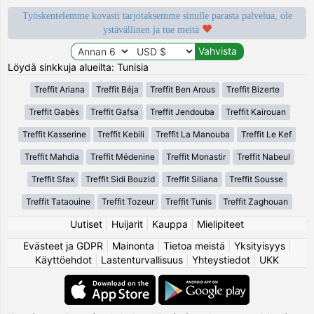
Työskentelemme kovasti tarjotaksemme sinulle parasta palvelua, ole
ystävällinen ja tue meitä
Löydä sinkkuja alueilta: Tunisia
Treffit Ariana
Treffit Béja
Treffit Ben Arous
Treffit Bizerte
Treffit Gabès
Treffit Gafsa
Treffit Jendouba
Treffit Kairouan
Treffit Kasserine
Treffit Kebili
Treffit La Manouba
Treffit Le Kef
Treffit Mahdia
Treffit Médenine
Treffit Monastir
Treffit Nabeul
Treffit Sfax
Treffit Sidi Bouzid
Treffit Siliana
Treffit Sousse
Treffit Tataouine
Treffit Tozeur
Treffit Tunis
Treffit Zaghouan
Uutiset
|
Huijarit
|
Kauppa
|
Mielipiteet
Evästeet ja GDPR
|
Mainonta
|
Tietoa meistä
|
Yksityisyys
|
Käyttöehdot
|
Lastenturvallisuus
|
Yhteystiedot
|
UKK