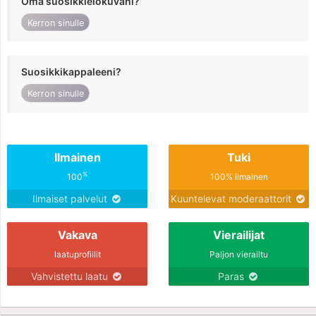
Oma suosikkielokuvani?
Kerron sinulle
Suosikkikappaleeni?
Kerron sinulle
Ilmainen
Tuki
%
100
100% ilmainen
Ilmaiset palvelut
Kuuntelevat moderaattorit
Vakava
Vierailijat
laatuprofiilit
Paljon vierailtu
Vahvistettu laatu
Paras