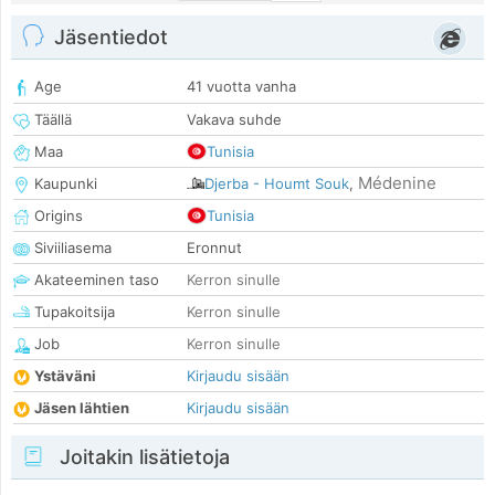
Jäsentiedot
Age
41 vuotta vanha
Täällä
Vakava suhde
Maa
Tunisia
Médenine
Kaupunki
Djerba - Houmt Souk
,
Origins
Tunisia
Siviiliasema
Eronnut
Akateeminen taso
Kerron sinulle
Tupakoitsija
Kerron sinulle
Job
Kerron sinulle
Ystäväni
Kirjaudu sisään
Jäsen lähtien
Kirjaudu sisään
Joitakin lisätietoja