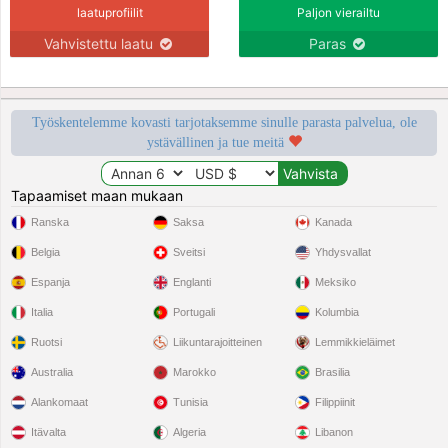
laatuprofiilit
Paljon vierailtu
Vahvistettu laatu
Paras
Työskentelemme kovasti tarjotaksemme sinulle parasta palvelua, ole
ystävällinen ja tue meitä
Tapaamiset maan mukaan
Ranska
Saksa
Kanada
Belgia
Sveitsi
Yhdysvallat
Espanja
Englanti
Meksiko
Italia
Portugali
Kolumbia
Ruotsi
Liikuntarajoitteinen
Lemmikkieläimet
Australia
Marokko
Brasilia
Alankomaat
Tunisia
Filippiinit
Itävalta
Algeria
Libanon