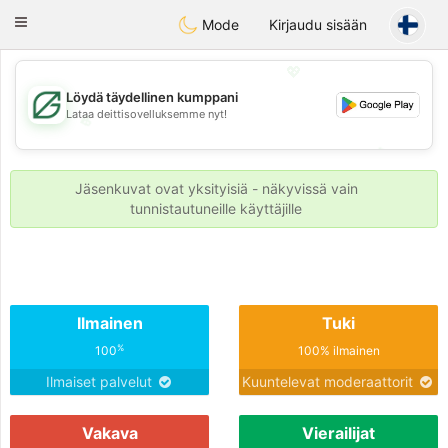
Gulf
Dating
Toggle
Mode
Kirjaudu sisään
navigation
💖
Löydä täydellinen kumppani
Lataa deittisovelluksemme nyt!
💖
💕
💕
Jäsenkuvat ovat yksityisiä - näkyvissä vain
tunnistautuneille käyttäjille
Ilmainen
Tuki
%
100
100% ilmainen
Ilmaiset palvelut
Kuuntelevat moderaattorit
Vakava
Vierailijat