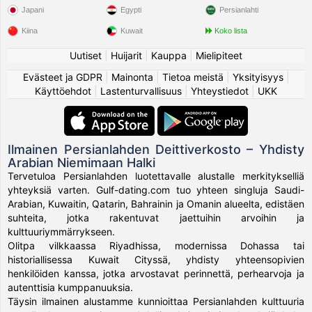
Japani
Egypti
Persianlahti
Kiina
Kuwait
Koko lista
Uutiset
|
Huijarit
|
Kauppa
|
Mielipiteet
Evästeet ja GDPR
|
Mainonta
|
Tietoa meistä
|
Yksityisyys
|
Käyttöehdot
|
Lastenturvallisuus
|
Yhteystiedot
|
UKK
Ilmainen Persianlahden Deittiverkosto – Yhdisty
Arabian Niemimaan Halki
Tervetuloa Persianlahden luotettavalle alustalle merkitykselliä
yhteyksiä varten. Gulf-dating.com tuo yhteen singluja Saudi-
Arabian, Kuwaitin, Qatarin, Bahrainin ja Omanin alueelta, edistäen
suhteita, jotka rakentuvat jaettuihin arvoihin ja
kulttuuriymmärrykseen.
Olitpa vilkkaassa Riyadhissa, modernissa Dohassa tai
historiallisessa Kuwait Cityssä, yhdisty yhteensopivien
henkilöiden kanssa, jotka arvostavat perinnettä, perhearvoja ja
autenttisia kumppanuuksia.
Täysin ilmainen alustamme kunnioittaa Persianlahden kulttuuria