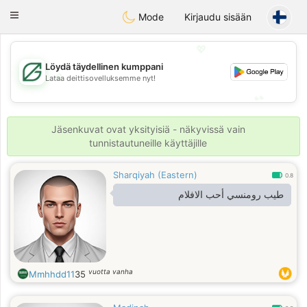
Gulf
Dating
Toggle
Mode
Kirjaudu sisään
navigation
💖
Löydä täydellinen kumppani
💖
Lataa deittisovelluksemme nyt!
💕
💕
Jäsenkuvat ovat yksityisiä - näkyvissä vain
tunnistautuneille käyttäjille
Sharqiyah (Eastern)
0.8
طيب رومنسي أحب الافلام
vuotta vanha
Mmhhdd11
35