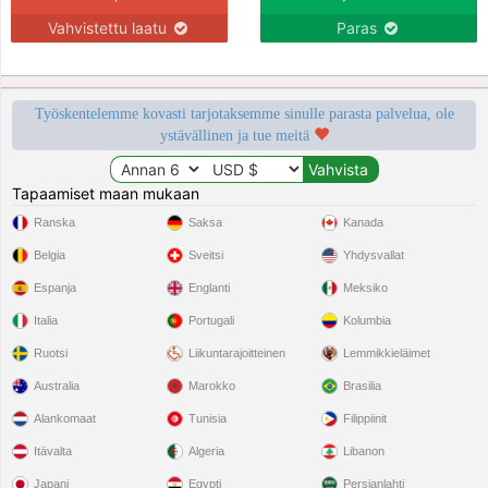
Vahvistettu laatu
Paras
Työskentelemme kovasti tarjotaksemme sinulle parasta palvelua, ole
ystävällinen ja tue meitä
Tapaamiset maan mukaan
Ranska
Saksa
Kanada
Belgia
Sveitsi
Yhdysvallat
Espanja
Englanti
Meksiko
Italia
Portugali
Kolumbia
Ruotsi
Liikuntarajoitteinen
Lemmikkieläimet
Australia
Marokko
Brasilia
Alankomaat
Tunisia
Filippiinit
Itävalta
Algeria
Libanon
Japani
Egypti
Persianlahti