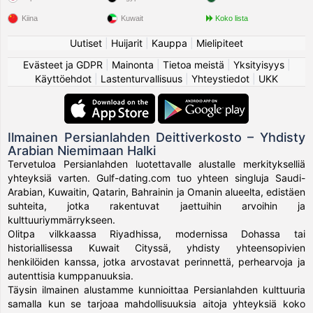
Kiina
Kuwait
Koko lista
Uutiset
|
Huijarit
|
Kauppa
|
Mielipiteet
Evästeet ja GDPR
|
Mainonta
|
Tietoa meistä
|
Yksityisyys
|
Käyttöehdot
|
Lastenturvallisuus
|
Yhteystiedot
|
UKK
Ilmainen Persianlahden Deittiverkosto – Yhdisty
Arabian Niemimaan Halki
Tervetuloa Persianlahden luotettavalle alustalle merkitykselliä
yhteyksiä varten. Gulf-dating.com tuo yhteen singluja Saudi-
Arabian, Kuwaitin, Qatarin, Bahrainin ja Omanin alueelta, edistäen
suhteita, jotka rakentuvat jaettuihin arvoihin ja
kulttuuriymmärrykseen.
Olitpa vilkkaassa Riyadhissa, modernissa Dohassa tai
historiallisessa Kuwait Cityssä, yhdisty yhteensopivien
henkilöiden kanssa, jotka arvostavat perinnettä, perhearvoja ja
autenttisia kumppanuuksia.
Täysin ilmainen alustamme kunnioittaa Persianlahden kulttuuria
samalla kun se tarjoaa mahdollisuuksia aitoja yhteyksiä koko