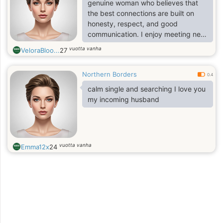
genuine woman who believes that
the best connections are built on
honesty, respect, and good
communication. I enjoy meeting new
people, learning about different
vuotta vanha
VeloraBloo...
27
cultures, sharing laughter, and
having meaningful conversations.
Northern Borders
0.4
calm single and searching I love you
my incoming husband
vuotta vanha
Emma12x
24