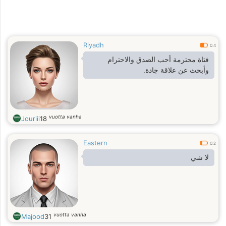
Riyadh
0.4
فتاة محترمة أحب الصدق والاحترام
وأبحث عن علاقة جادة.
vuotta vanha
Jouriii
18
Eastern
0.2
لا شي
vuotta vanha
Majood
31