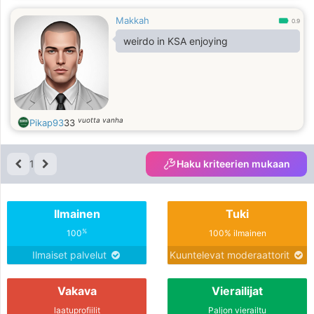
Makkah
0.9
weirdo in KSA enjoying
vuotta vanha
Pikap93
33
1
Haku kriteerien mukaan
Ilmainen
Tuki
%
100
100% ilmainen
Ilmaiset palvelut
Kuuntelevat moderaattorit
Vakava
Vierailijat
laatuprofiilit
Paljon vierailtu