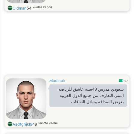
vuotta vanha
Oldman
54
Madinah
0.7
سعودي مدرس 49سنه عاشق للرياضه
اتمنى التعارف من جميع الدول العربيه
بغرض الصداقه وتبادل الثقافات
vuotta vanha
Asdfghjkl9
49