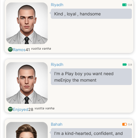
Riyadh
0.8
Kind , loyal , handsome
vuotta vanha
Ramos
41
Riyadh
0.9
I'm a Play boy you want need
meEnjoy the moment
vuotta vanha
Enjoyed
28
Bahah
0.4
I’m a kind-hearted, confident, and