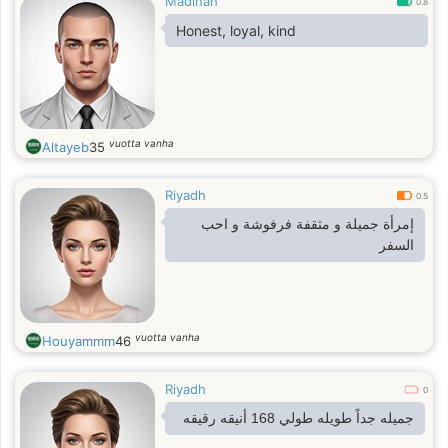
Madinah
0.8
Honest, loyal, kind
vuotta vanha
Altayeb
35
Riyadh
0.5
إمرأة جميلة و مثقفة فرفوشة و احب
السفر
vuotta vanha
Houyammm
46
Riyadh
0
جميله جداً طويله طولي 168 أنيقه رقيقه