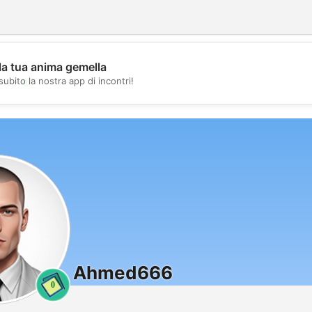
la tua anima gemella
💖
subito la nostra app di incontri!
💕
Ahmed666
0