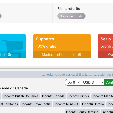
Film preferito
Non specificato
Supporto
Serio
100% gratis
profili 
tuiti
Moderatori in ascolto
Qu
Lavoriamo sodo per darti il miglior servizio, per 
e aree di: Canada
Incontri British Columbia
Incontri Canada
Incontri Illinois
Incontri Mani
st Territories
Incontri Nova Scotia
Incontri Nunavut
Incontri Ontario
Inc
Incontri South Carolina
Incontr