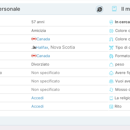
personale
Il m
57 anni
In cerca
Amicizia
Colore 
Canada
Colore c
Nova Scotia
Halifax
,
Tipo di 
Canada
Formato
Divorziato
peso
co
Non specificato
Avere fig
Non specificato
Vuoi ave
Non specificato
Mosso d
Accedi
La religi
Accedi
Rito