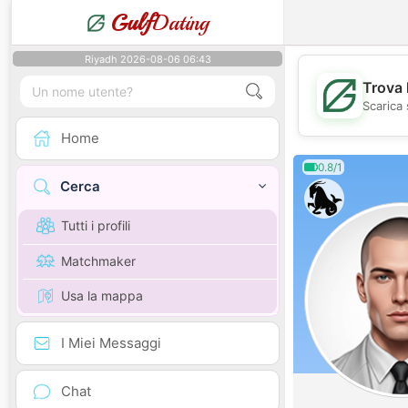
Gulf
Dating
Riyadh 2026-08-06 06:43
Trova 
Scarica 
Home
0.8/1
Cerca
Tutti i profili
Matchmaker
Usa la mappa
I Miei Messaggi
Chat