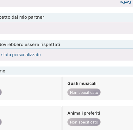
وحنونه
etto dal mio partner
 dovrebbero essere rispettati
è stato personalizzato
me
Gusti musicali
Non specificato
Animali preferiti
Non specificato