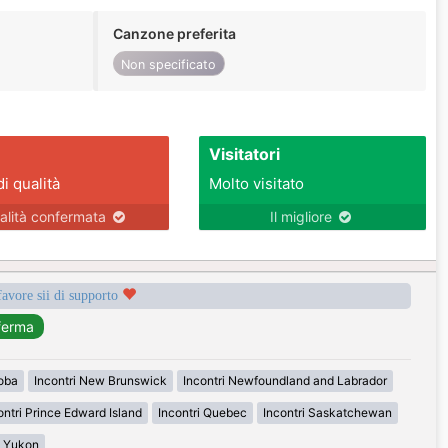
Canzone preferita
Non specificato
Visitatori
di qualità
Molto visitato
alità confermata
Il migliore
favore sii di supporto
toba
Incontri New Brunswick
Incontri Newfoundland and Labrador
ontri Prince Edward Island
Incontri Quebec
Incontri Saskatchewan
i Yukon