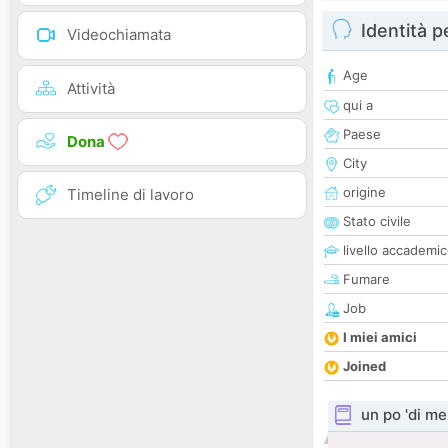
Identità 
Videochiamata
Age
Attività
qui a
Paese
Dona
City
origine
Timeline di lavoro
Stato civile
livello accademi
Fumare
Job
I miei amici
Joined
un po 'di me