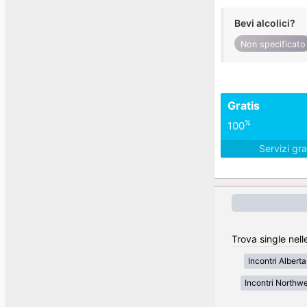
Bevi alcolici?
Non specificato
Gratis
%
100
Servizi gra
Trova single nell
Incontri Alberta
Incontri Northwe