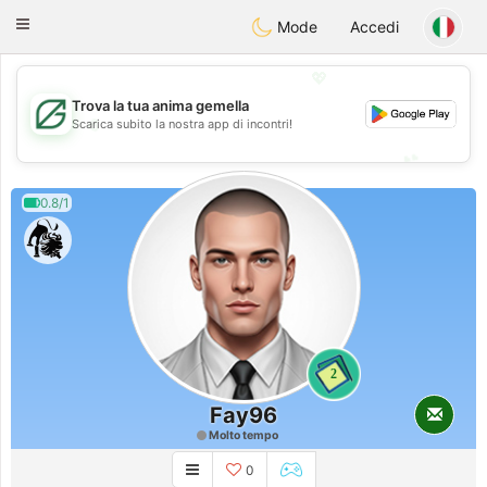
Gulf
Dating
Toggle
Mode
Accedi
navigation
💖
Trova la tua anima gemella
💖
Scarica subito la nostra app di incontri!
💕
💕
0.8/1
2
Fay96
Molto tempo
0