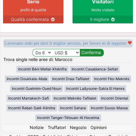
Serio
Visitatori
profili di qualità
Molto visitato
Qualità confermata
Il migliore
Lavoriamo sodo per darti il miglior servizio, per favore sii di supporto
Trova single nelle aree di: Marocco
Incontri Béni Mellal-Khénifra
Incontri Casablanca-Settat
Incontri Doukkala-Abda
Incontri Draa-Tafilalet
Incontri Fès-Meknès
Incontri Guelmim-Oued Noun
Incontri Laâyoune-Sakia El Hamra
Incontri Marrakech-Safi
Incontri Meknès-Tafilalet
Incontri Oriental
Incontri Rabat-Salé-Kénitra
Incontri Sahara
Incontri Souss-Massa
Incontri Tanger-Tétouan-Al Hoceima
Notizie
|
Truffatori
|
Negozio
|
Opinioni