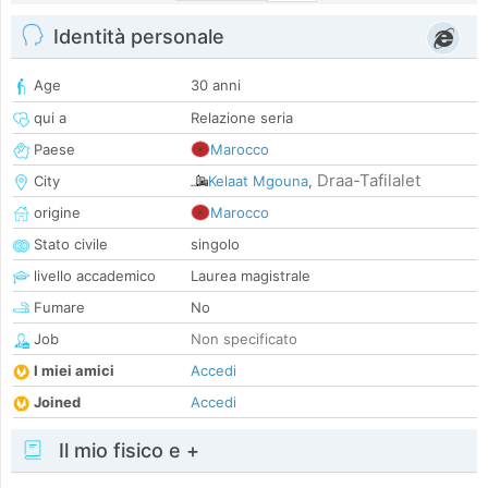
Identità personale
Age
30 anni
qui a
Relazione seria
Paese
Marocco
Draa-Tafilalet
City
Kelaat Mgouna
,
origine
Marocco
Stato civile
singolo
livello accademico
Laurea magistrale
Fumare
No
Job
Non specificato
I miei amici
Accedi
Joined
Accedi
Il mio fisico e +