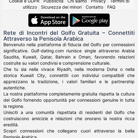
Cookie e GDPR
|
Pubblicità
|
Chi siamo
|
Privacy
|
Termini di
utilizzo
|
Sicurezza dei minori
|
Contatto
|
FAQ
Rete di Incontri del Golfo Gratuita – Connettiti
Attraverso la Penisola Arabica
Benvenuto nella piattaforma di fiducia del Golfo per connessioni
significative. Gulf-dating.com riunisce single attraverso Arabia
Saudita, Kuwait, Qatar, Bahrain e Oman, favorendo relazioni
costruite su valori condivisi e comprensione culturale.
Che tu sia nella vivace Riyadh, nella moderna Doha o nella
storica Kuwait City, connettiti con individui compatibili che
apprezzano la tradizione, i valori familiari e le partnership
autentiche.
La nostra piattaforma completamente gratuita rispetta la cultura
del Golfo fornendo opportunità per connessioni genuine in tutta
la regione.
Unisciti a una comunità rispettata di residenti del Golfo che
costruiscono amicizie e relazioni che onorano la nostra ricca
eredità.
Scopri connessioni che collegano cuori attraverso la bella
Penisola Arabica.