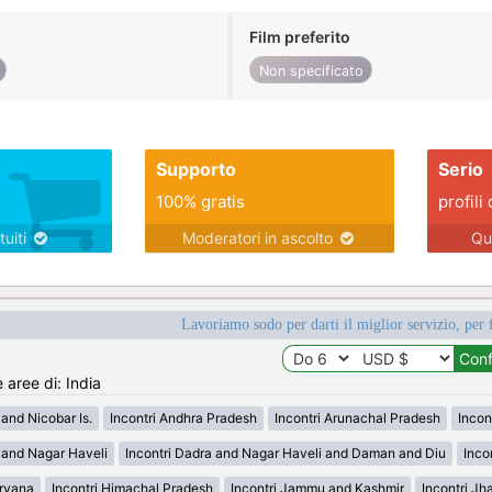
Film preferito
Non specificato
Supporto
Serio
100% gratis
profili 
tuiti
Moderatori in ascolto
Qu
Lavoriamo sodo per darti il miglior servizio, per 
 aree di: India
and Nicobar Is.
Incontri Andhra Pradesh
Incontri Arunachal Pradesh
Incon
 and Nagar Haveli
Incontri Dadra and Nagar Haveli and Daman and Diu
Inco
aryana
Incontri Himachal Pradesh
Incontri Jammu and Kashmir
Incontri Jh