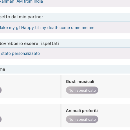
 Rahman IAM from India
etto dal mio partner
ll Make my gf Happy till my death come ummmmmm
 dovrebbero essere rispettati
è stato personalizzato
me
Gusti musicali
Non specificato
Animali preferiti
Non specificato