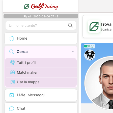
Gulf
Dating
Riyadh 2026-08-06 07:42
Trova 
Scarica 
Home
0.6/1
Cerca
Tutti i profili
Matchmaker
Usa la mappa
I Miei Messaggi
Chat