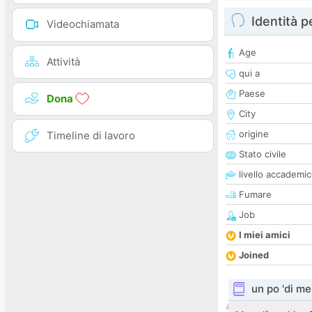
Identità 
Videochiamata
Age
Attività
qui a
Paese
Dona
City
origine
Timeline di lavoro
Stato civile
livello accademi
Fumare
Job
I miei amici
Joined
un po 'di me