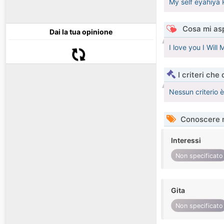
My self eyahiya
Cosa mi asp
Dai la tua opinione
I love you I Wi
I criteri che
Nessun criterio 
Conoscere 
Interessi
Non specificato
Gita
Non specificato