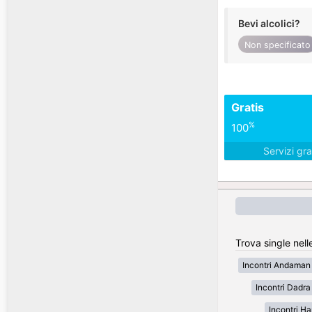
Bevi alcolici?
Non specificato
Gratis
%
100
Servizi gra
Trova single nelle
Incontri Andaman 
Incontri Dadra
Incontri H