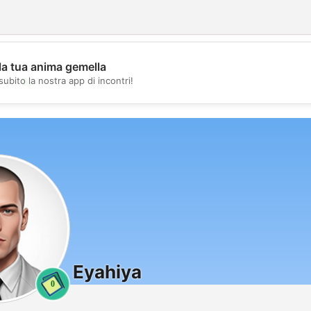
la tua anima gemella
💖
subito la nostra app di incontri!
💕
Eyahiya
0