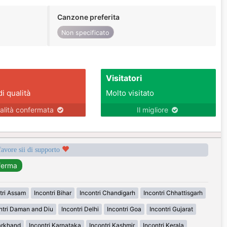
Canzone preferita
Non specificato
Visitatori
di qualità
Molto visitato
alità confermata
Il migliore
favore sii di supporto
tri Assam
Incontri Bihar
Incontri Chandigarh
Incontri Chhattisgarh
ntri Daman and Diu
Incontri Delhi
Incontri Goa
Incontri Gujarat
arkhand
Incontri Karnataka
Incontri Kashmir
Incontri Kerala