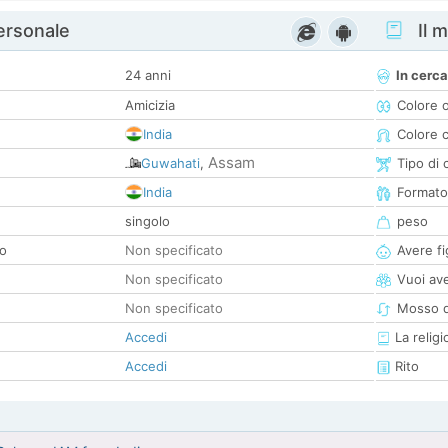
personale
Il m
24 anni
In cerca
Amicizia
Colore 
India
Colore c
Assam
Guwahati
,
Tipo di 
India
Formato
singolo
peso
co
Non specificato
Avere fig
Non specificato
Vuoi ave
Non specificato
Mosso d
Accedi
La religi
Accedi
Rito