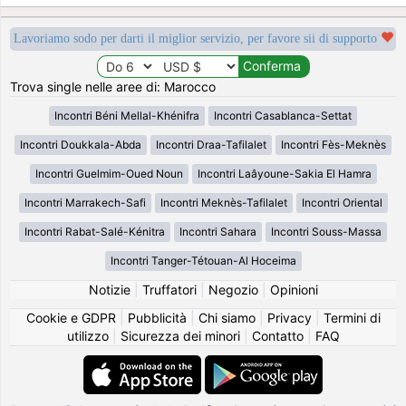
Lavoriamo sodo per darti il miglior servizio, per favore sii di supporto
Trova single nelle aree di: Marocco
Incontri Béni Mellal-Khénifra
Incontri Casablanca-Settat
Incontri Doukkala-Abda
Incontri Draa-Tafilalet
Incontri Fès-Meknès
Incontri Guelmim-Oued Noun
Incontri Laâyoune-Sakia El Hamra
Incontri Marrakech-Safi
Incontri Meknès-Tafilalet
Incontri Oriental
Incontri Rabat-Salé-Kénitra
Incontri Sahara
Incontri Souss-Massa
Incontri Tanger-Tétouan-Al Hoceima
Notizie
|
Truffatori
|
Negozio
|
Opinioni
Cookie e GDPR
|
Pubblicità
|
Chi siamo
|
Privacy
|
Termini di
utilizzo
|
Sicurezza dei minori
|
Contatto
|
FAQ