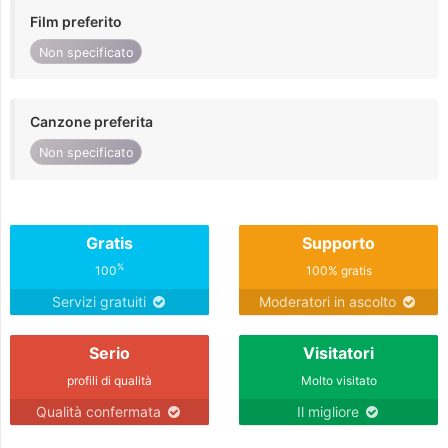
Film preferito
Non specificato
Canzone preferita
Non specificato
Gratis
Supporto
%
100
100% gratis
Servizi gratuiti
Moderatori in ascolto
Serio
Visitatori
profili di qualità
Molto visitato
Qualità confermata
Il migliore