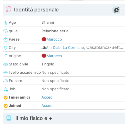
Identità personale
Age
31 anni
qui a
Relazione seria
Paese
Marocco
Casablanca-Sett...
City
Ain Diab, La Corniche
,
origine
Marocco
Stato civile
singolo
livello accademico
Non specificato
Fumare
Non specificato
Job
Non specificato
I miei amici
Accedi
Joined
Accedi
Il mio fisico e +