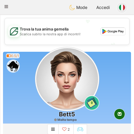
Gulf
Dating
Toggle
Mode
Accedi
navigation
💖
Trova la tua anima gemella
💖
Scarica subito la nostra app di incontri!
💕
💕
0.5/1
0
Bett5
Molto tempo
2