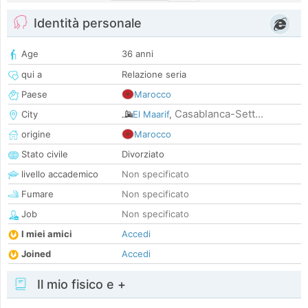
Identità personale
Age
36 anni
qui a
Relazione seria
Paese
Marocco
Casablanca-Sett...
City
El Maarif
,
origine
Marocco
Stato civile
Divorziato
livello accademico
Non specificato
Fumare
Non specificato
Job
Non specificato
I miei amici
Accedi
Joined
Accedi
Il mio fisico e +