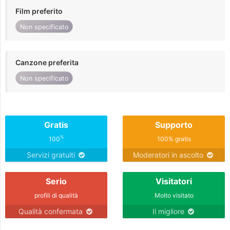
Film preferito
Non specificato
Canzone preferita
Non specificato
Gratis
Supporto
%
100
100% gratis
Servizi gratuiti
Moderatori in ascolto
Serio
Visitatori
profili di qualità
Molto visitato
Qualità confermata
Il migliore