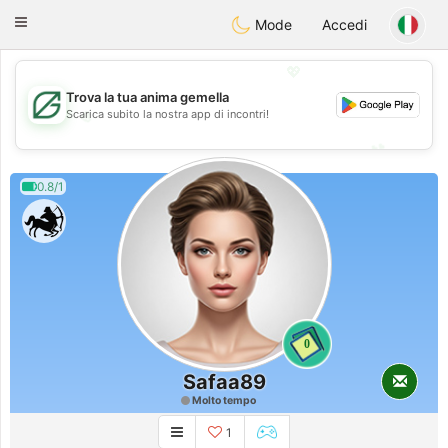
Gulf
Dating
Toggle
Mode
Accedi
navigation
💖
Trova la tua anima gemella
💖
Scarica subito la nostra app di incontri!
💕
💕
0.8/1
0
Safaa89
Molto tempo
1