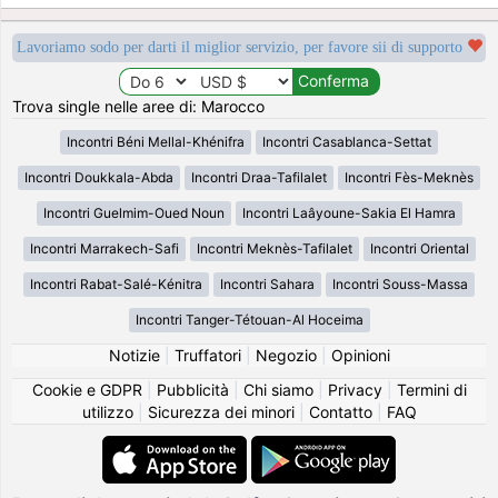
Lavoriamo sodo per darti il miglior servizio, per favore sii di supporto
Trova single nelle aree di: Marocco
Incontri Béni Mellal-Khénifra
Incontri Casablanca-Settat
Incontri Doukkala-Abda
Incontri Draa-Tafilalet
Incontri Fès-Meknès
Incontri Guelmim-Oued Noun
Incontri Laâyoune-Sakia El Hamra
Incontri Marrakech-Safi
Incontri Meknès-Tafilalet
Incontri Oriental
Incontri Rabat-Salé-Kénitra
Incontri Sahara
Incontri Souss-Massa
Incontri Tanger-Tétouan-Al Hoceima
Notizie
|
Truffatori
|
Negozio
|
Opinioni
Cookie e GDPR
|
Pubblicità
|
Chi siamo
|
Privacy
|
Termini di
utilizzo
|
Sicurezza dei minori
|
Contatto
|
FAQ