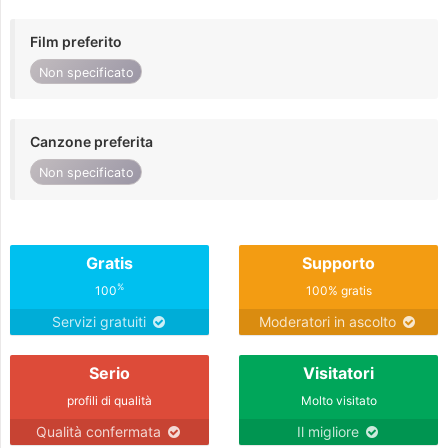
Film preferito
Non specificato
Canzone preferita
Non specificato
Gratis
Supporto
%
100
100% gratis
Servizi gratuiti
Moderatori in ascolto
Serio
Visitatori
profili di qualità
Molto visitato
Qualità confermata
Il migliore