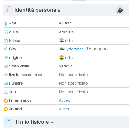
Identità personale
Age
46 anni
qui a
Amicizia
Paese
India
Telangana
City
Hyderabad
,
origine
India
Stato civile
Vedovo
livello accademico
Non specificato
Fumare
Non specificato
Job
Non specificato
I miei amici
Accedi
Joined
Accedi
Il mio fisico e +