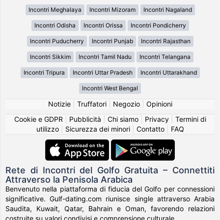
Incontri Meghalaya
Incontri Mizoram
Incontri Nagaland
Incontri Odisha
Incontri Orissa
Incontri Pondicherry
Incontri Puducherry
Incontri Punjab
Incontri Rajasthan
Incontri Sikkim
Incontri Tamil Nadu
Incontri Telangana
Incontri Tripura
Incontri Uttar Pradesh
Incontri Uttarakhand
Incontri West Bengal
Notizie
|
Truffatori
|
Negozio
|
Opinioni
Cookie e GDPR
|
Pubblicità
|
Chi siamo
|
Privacy
|
Termini di
utilizzo
|
Sicurezza dei minori
|
Contatto
|
FAQ
Rete di Incontri del Golfo Gratuita – Connettiti
Attraverso la Penisola Arabica
Benvenuto nella piattaforma di fiducia del Golfo per connessioni
significative. Gulf-dating.com riunisce single attraverso Arabia
Saudita, Kuwait, Qatar, Bahrain e Oman, favorendo relazioni
costruite su valori condivisi e comprensione culturale.