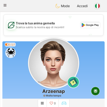
Gulf
Dating
Toggle
Mode
Accedi
navigation
💖
Trova la tua anima gemella
💖
Scarica subito la nostra app di incontri!
💕
💕
0.5/1
0
Arzeenap
Molto tempo
0