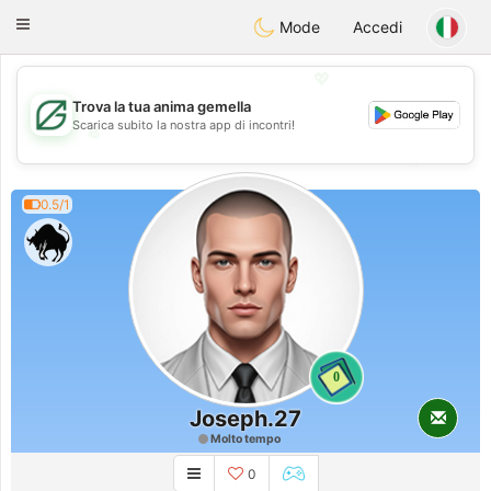
Gulf
Dating
Toggle
Mode
Accedi
navigation
💖
Trova la tua anima gemella
Scarica subito la nostra app di incontri!
💖
💕
💕
0.5/1
0
Joseph.27
Molto tempo
0