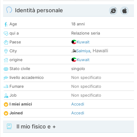
Identità personale
Age
18 anni
qui a
Relazione seria
Paese
Kuwait
Hawalli
City
Salmiya
,
origine
Kuwait
Stato civile
singolo
livello accademico
Non specificato
Fumare
Non specificato
Job
Non specificato
I miei amici
Accedi
Joined
Accedi
Il mio fisico e +