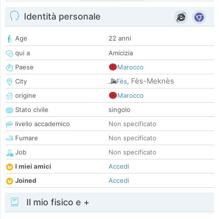
Identità personale
Age
22 anni
qui a
Amicizia
Paese
Marocco
Fès-Meknès
City
Fès
,
origine
Marocco
Stato civile
singolo
livello accademico
Non specificato
Fumare
Non specificato
Job
Non specificato
I miei amici
Accedi
Joined
Accedi
Il mio fisico e +