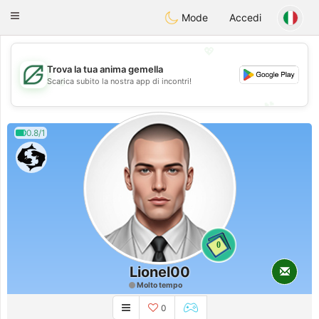
Gulf
Dating
Toggle
Mode
Accedi
navigation
💖
Trova la tua anima gemella
💖
Scarica subito la nostra app di incontri!
💕
💕
0.8/1
0
Lionel00
Molto tempo
0