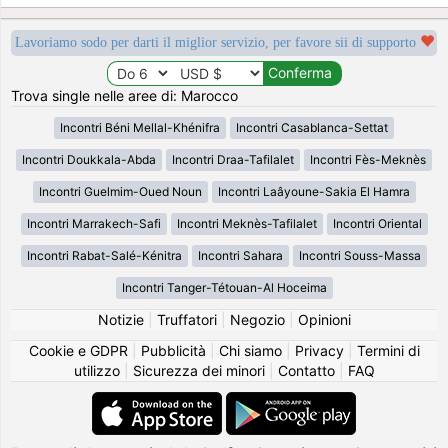
Lavoriamo sodo per darti il miglior servizio, per favore sii di supporto
Trova single nelle aree di: Marocco
Incontri Béni Mellal-Khénifra
Incontri Casablanca-Settat
Incontri Doukkala-Abda
Incontri Draa-Tafilalet
Incontri Fès-Meknès
Incontri Guelmim-Oued Noun
Incontri Laâyoune-Sakia El Hamra
Incontri Marrakech-Safi
Incontri Meknès-Tafilalet
Incontri Oriental
Incontri Rabat-Salé-Kénitra
Incontri Sahara
Incontri Souss-Massa
Incontri Tanger-Tétouan-Al Hoceima
Notizie
|
Truffatori
|
Negozio
|
Opinioni
Cookie e GDPR
|
Pubblicità
|
Chi siamo
|
Privacy
|
Termini di
utilizzo
|
Sicurezza dei minori
|
Contatto
|
FAQ