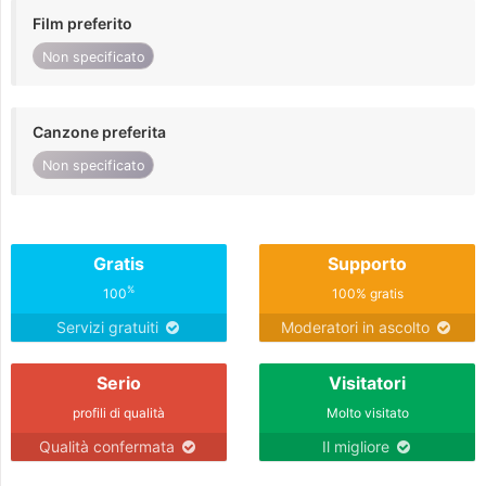
Film preferito
Non specificato
Canzone preferita
Non specificato
Gratis
Supporto
%
100
100% gratis
Servizi gratuiti
Moderatori in ascolto
Serio
Visitatori
profili di qualità
Molto visitato
Qualità confermata
Il migliore