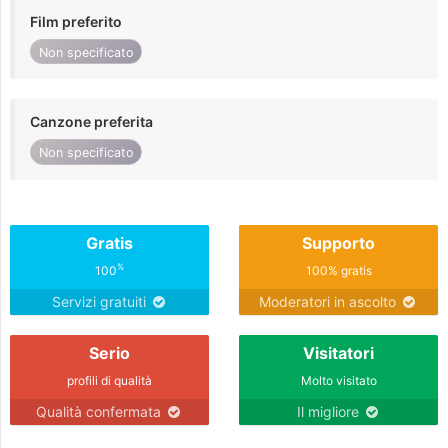
Film preferito
Non specificato
Canzone preferita
Non specificato
Gratis
Supporto
%
100
100% gratis
Servizi gratuiti
Moderatori in ascolto
Serio
Visitatori
profili di qualità
Molto visitato
Qualità confermata
Il migliore