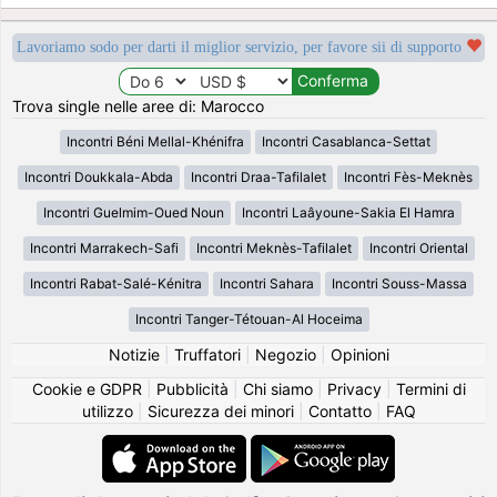
Lavoriamo sodo per darti il miglior servizio, per favore sii di supporto
Trova single nelle aree di: Marocco
Incontri Béni Mellal-Khénifra
Incontri Casablanca-Settat
Incontri Doukkala-Abda
Incontri Draa-Tafilalet
Incontri Fès-Meknès
Incontri Guelmim-Oued Noun
Incontri Laâyoune-Sakia El Hamra
Incontri Marrakech-Safi
Incontri Meknès-Tafilalet
Incontri Oriental
Incontri Rabat-Salé-Kénitra
Incontri Sahara
Incontri Souss-Massa
Incontri Tanger-Tétouan-Al Hoceima
Notizie
|
Truffatori
|
Negozio
|
Opinioni
Cookie e GDPR
|
Pubblicità
|
Chi siamo
|
Privacy
|
Termini di
utilizzo
|
Sicurezza dei minori
|
Contatto
|
FAQ