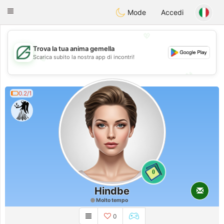
Gulf
Dating
Toggle
Mode
Accedi
navigation
💖
Trova la tua anima gemella
💖
Scarica subito la nostra app di incontri!
💕
💕
0.2/1
0
Hindbe
Molto tempo
0