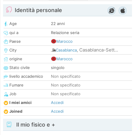
Identità personale
Age
22 anni
qui a
Relazione seria
Paese
Marocco
Casablanca-Sett...
City
Casablanca
,
origine
Marocco
Stato civile
singolo
livello accademico
Non specificato
Fumare
Non specificato
Job
Non specificato
I miei amici
Accedi
Joined
Accedi
Il mio fisico e +