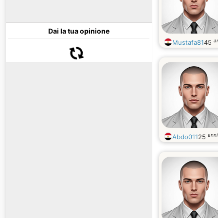
Dai la tua opinione
a
Mustafa81
45
anni
Abdo011
25