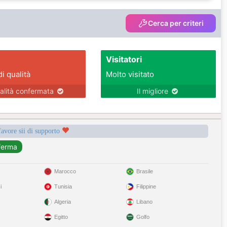
Cerca per criteri
Visitatori
di qualità
Molto visitato
alità confermata
Il migliore
favore sii di supporto
Marocco
Brasile
i
Tunisia
Filippine
Algeria
Libano
Egitto
Golfo