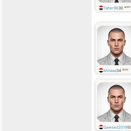
anni
Taher96
30
anni
Mmaaa
34
Qawsed2019
5