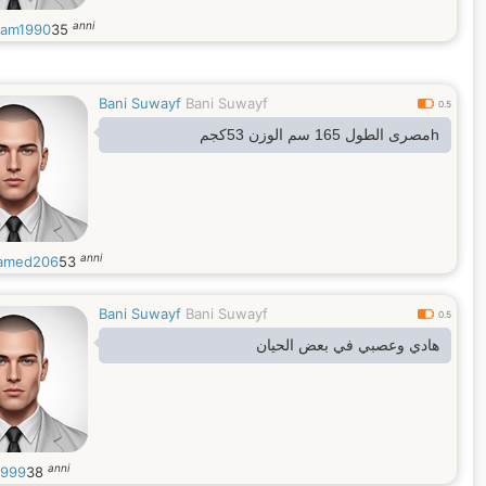
anni
am1990
35
Bani Suwayf
Bani Suwayf
0.5
hمصرى الطول 165 سم الوزن 53كجم
anni
amed206
53
Bani Suwayf
Bani Suwayf
0.5
هادي وعصبي في بعض الحيان
anni
r999
38