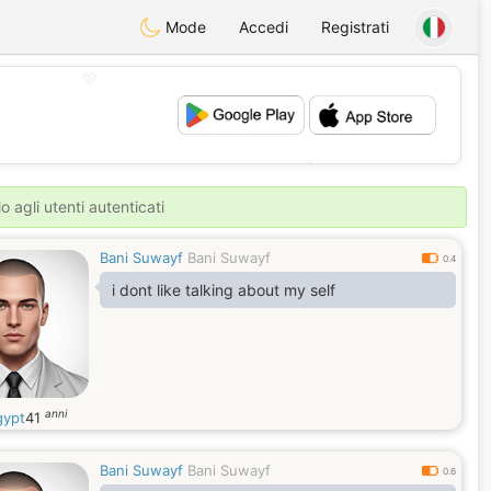
Mode
Accedi
Registrati
💖
💕
o agli utenti autenticati
Bani Suwayf
Bani Suwayf
0.4
i dont like talking about my self
anni
ypt
41
Bani Suwayf
Bani Suwayf
0.6