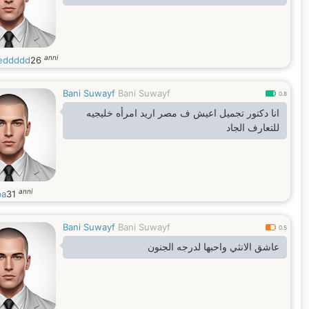
anni
eddddd
26
Bani Suwayf
Bani Suwayf
0.8
انا دكتور تجميل اعيش ف مصر اريد امرأه خليجيه
للتعارف الجاد
anni
ba
31
Bani Suwayf
Bani Suwayf
0.5
عاشق الانثي واحبها لدرجه الجنون