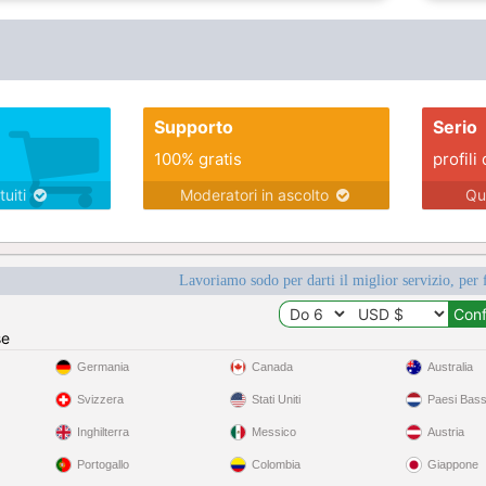
Supporto
Serio
100% gratis
profili 
tuiti
Moderatori in ascolto
Qu
Lavoriamo sodo per darti il miglior servizio, per 
se
Germania
Canada
Australia
Svizzera
Stati Uniti
Paesi Bass
Inghilterra
Messico
Austria
Portogallo
Colombia
Giappone