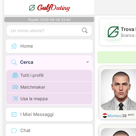
Gulf
Dating
Riyadh 2026-08-06 03:40
Trova 
Scarica 
Home
Cerca
Tutti i profili
Matchmaker
Usa la mappa
I Miei Messaggi
anni
Momoo
38
Chat