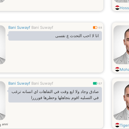
Hoss
Bani Suwayf
Bani Suwayf
0.5
انا لا احب التحدث ع نفسى
Moh
Bani Suwayf
Bani Suwayf
0.7
صادق وجاد ولا ايع وقت في التفاهات اي انسانه ترغب
في التسليه اقوم بتجاهلها وحظرها فورررا
anni
0
Tige