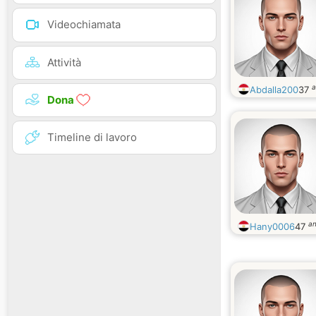
Videochiamata
Attività
a
Abdalla200
37
Dona
Timeline di lavoro
an
Hany0006
47