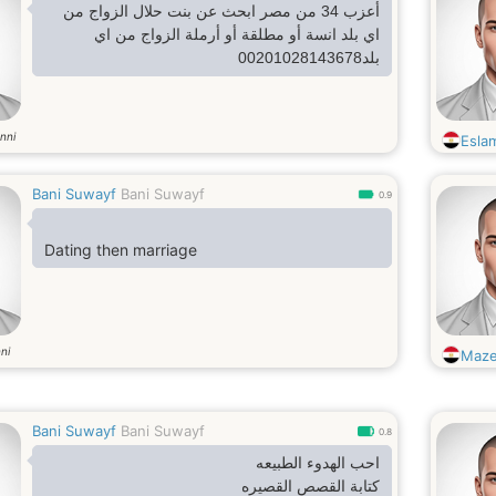
أعزب 34 من مصر ابحث عن بنت حلال الزواج من
اي بلد انسة أو مطلقة أو أرملة الزواج من اي
بلد00201028143678
nni
Esla
Bani Suwayf
Bani Suwayf
0.9
Dating then marriage
ni
Maz
Bani Suwayf
Bani Suwayf
0.8
احب الهدوء الطبيعه
كتابة القصص القصيره