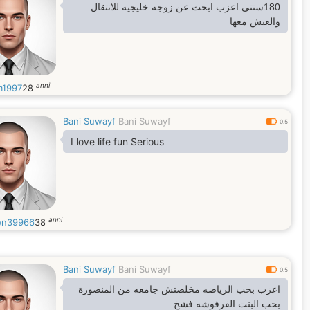
180سنتي اعزب ابحث عن زوجه خليجيه للانتقال
والعيش معها
anni
m1997
28
Bani Suwayf
Bani Suwayf
0.5
I love life fun Serious
anni
en39966
38
Bani Suwayf
Bani Suwayf
0.5
اعزب بحب الرياضه مخلصتش جامعه من المنصورة
بحب البنت الفرفوشه فشخ