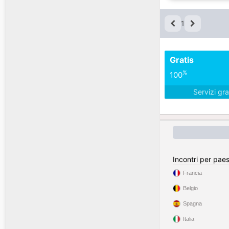
1
Gratis
%
100
Servizi gra
Incontri per pae
Francia
Belgio
Spagna
Italia