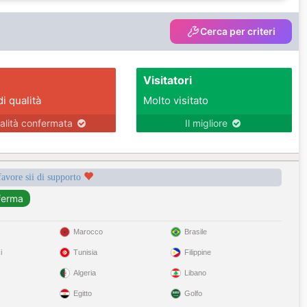
Cerca per criteri
Visitatori
di qualità
Molto visitato
alità confermata
Il migliore
favore sii di supporto
Marocco
Brasile
i
Tunisia
Filippine
Algeria
Libano
Egitto
Golfo