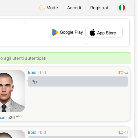
Mode
Accedi
Registrati
💖
💕
o agli utenti autenticati
Irbid
Irbid
0.2
Pp
anni
mamm
26
Irbid
Irbid
0.2