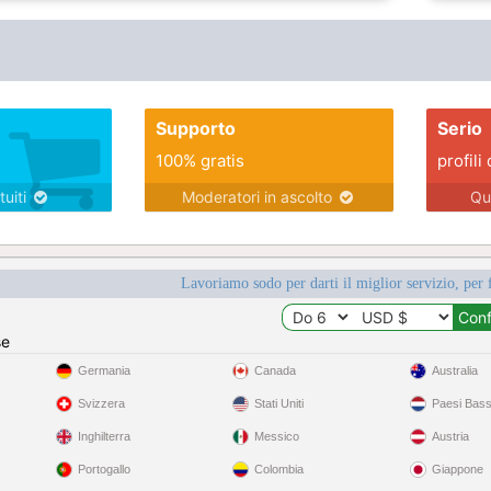
Supporto
Serio
100% gratis
profili 
tuiti
Moderatori in ascolto
Qu
Lavoriamo sodo per darti il miglior servizio, per 
se
Germania
Canada
Australia
Svizzera
Stati Uniti
Paesi Bass
Inghilterra
Messico
Austria
Portogallo
Colombia
Giappone