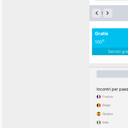
1
Gratis
%
100
Servizi gra
Incontri per pae
Francia
Belgio
Spagna
Italia