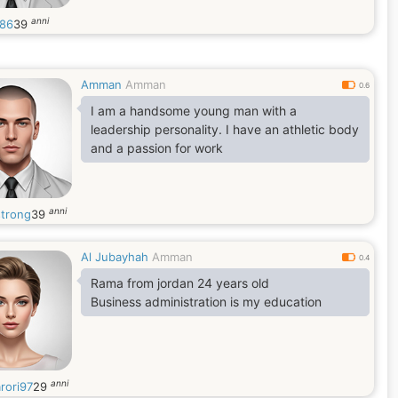
anni
i86
39
Amman
Amman
0.6
I am a handsome young man with a
leadership personality. I have an athletic body
and a passion for work
anni
trong
39
Al Jubayhah
Amman
0.4
Rama from jordan 24 years old
Business administration is my education
anni
rori97
29