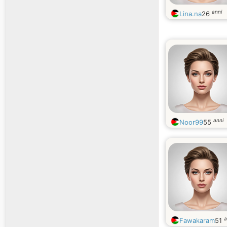
anni
Lina.na
26
anni
Noor99
55
a
Fawakaram
51