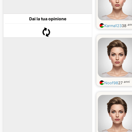
Dai la tua opinione
ann
Karma123
38
anni
Noof98
27