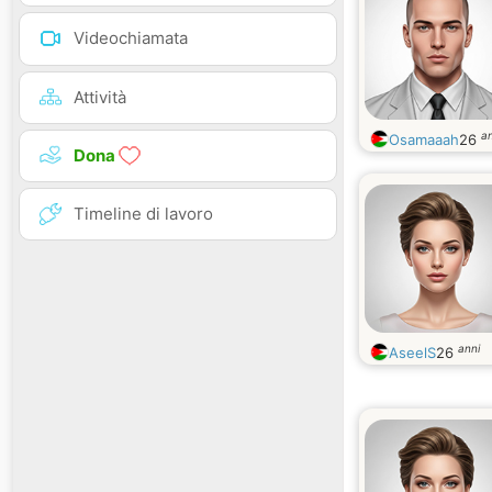
Videochiamata
Attività
an
Osamaaah
26
Dona
Timeline di lavoro
anni
AseelS
26