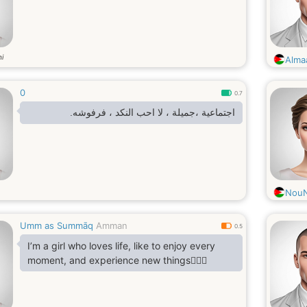
i
Alma
0
0.7
اجتماعية ،جميلة ، لا احب النكد ، فرفوشه.
Nou
Umm as Summāq
Amman
0.5
I’m a girl who loves life, like to enjoy every
moment, and experience new things🙆🏻‍♀️