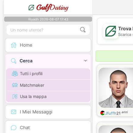
Gulf
Dating
Riyadh 2026-08-07 17:43
Trova 
Scarica 
Home
Cerca
Tutti i profili
Matchmaker
Usa la mappa
I Miei Messaggi
anni
Jfuffh
21
Chat