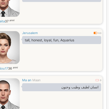
anni
aita
37
Jerusalem
0.3
tall, honest, loyal, fun, Aquarius
anni
Nou17
36
Ma an
Maan
0
انسان لطيف وطيب وحنون