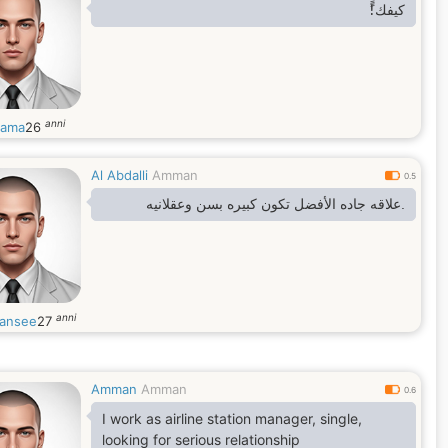
كيفك!ًً
anni
sama
26
Al Abdalli
Amman
0.5
.علاقه جاده الأفضل تكون كبيره بسن وعقلانيه
anni
ansee
27
Amman
Amman
0.6
I work as airline station manager, single,
looking for serious relationship