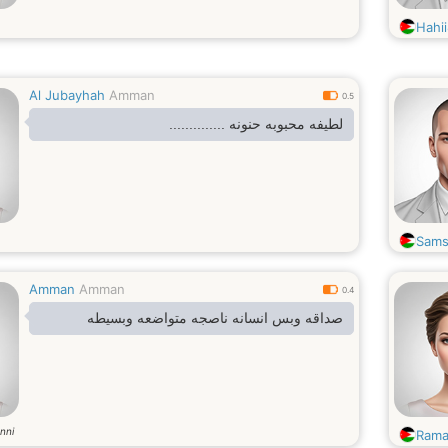
Hahi
Al Jubayhah
Amman
0.5
لطيفه محبوبه حنونه ..............
Sams
Amman
Amman
0.4
صداقه وبس انسانه ناصجه متواضعه وبسيطه
nni
Rama