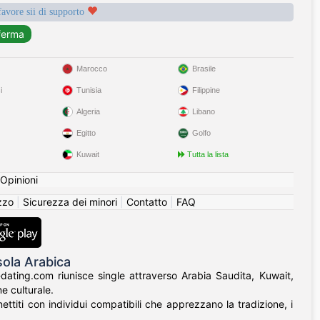
favore sii di supporto
Marocco
Brasile
i
Tunisia
Filippine
Algeria
Libano
Egitto
Golfo
Kuwait
Tutta la lista
Opinioni
izzo
|
Sicurezza dei minori
|
Contatto
|
FAQ
sola Arabica
-dating.com riunisce single attraverso Arabia Saudita, Kuwait,
e culturale.
ttiti con individui compatibili che apprezzano la tradizione, i