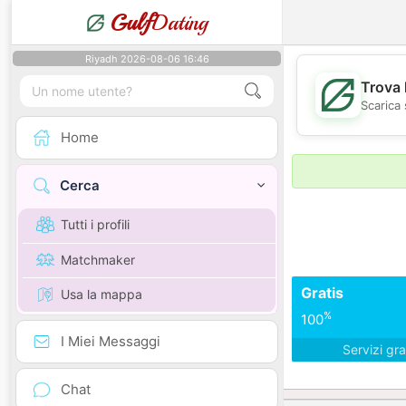
Gulf
Dating
Riyadh 2026-08-06 16:46
Trova 
Scarica 
Home
Cerca
Tutti i profili
Matchmaker
Gratis
Usa la mappa
%
100
I Miei Messaggi
Servizi gra
Chat