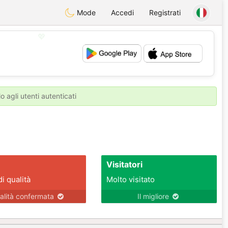
Mode
Accedi
Registrati
💖
💕
o agli utenti autenticati
Visitatori
di qualità
Molto visitato
alità confermata
Il migliore