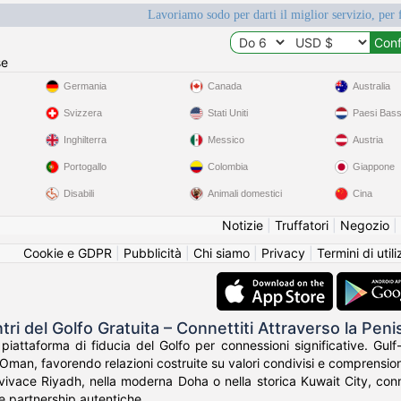
Lavoriamo sodo per darti il miglior servizio, per 
se
Germania
Canada
Australia
Svizzera
Stati Uniti
Paesi Bass
Inghilterra
Messico
Austria
Portogallo
Colombia
Giappone
Disabili
Animali domestici
Cina
Notizie
|
Truffatori
|
Negozio
|
Cookie e GDPR
|
Pubblicità
|
Chi siamo
|
Privacy
|
Termini di util
tri del Golfo Gratuita – Connettiti Attraverso la Peni
piattaforma di fiducia del Golfo per connessioni significative. Gulf
Oman, favorendo relazioni costruite su valori condivisi e comprension
 vivace Riyadh, nella moderna Doha o nella storica Kuwait City, conne
 le partnership autentiche.