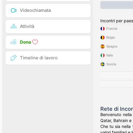
Videochiamata
Incontri per pae
Attività
Francia
Belgio
Dona
Spagna
Italia
Timeline di lavoro
Svezia
Rete di Incon
Benvenuto nella 
Qatar, Bahrain e 
Che tu sia nella
valori familiari e