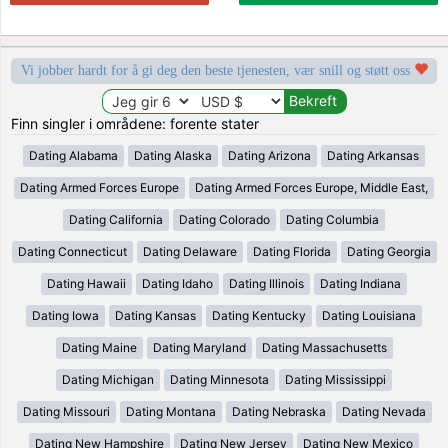
Vi jobber hardt for å gi deg den beste tjenesten, vær snill og støtt oss
Finn singler i områdene: forente stater
Dating Alabama
Dating Alaska
Dating Arizona
Dating Arkansas
Dating Armed Forces Europe
Dating Armed Forces Europe, Middle East,
Dating California
Dating Colorado
Dating Columbia
Dating Connecticut
Dating Delaware
Dating Florida
Dating Georgia
Dating Hawaii
Dating Idaho
Dating Illinois
Dating Indiana
Dating Iowa
Dating Kansas
Dating Kentucky
Dating Louisiana
Dating Maine
Dating Maryland
Dating Massachusetts
Dating Michigan
Dating Minnesota
Dating Mississippi
Dating Missouri
Dating Montana
Dating Nebraska
Dating Nevada
Dating New Hampshire
Dating New Jersey
Dating New Mexico