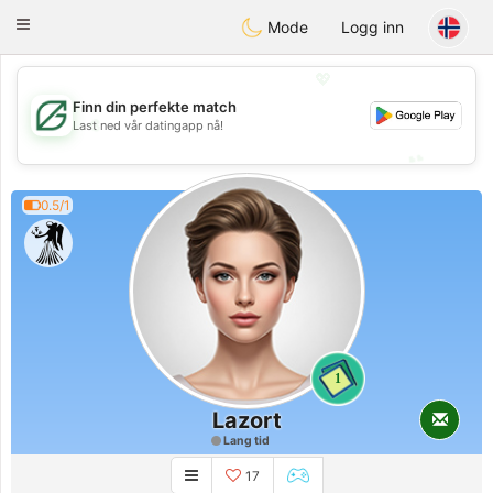
Gulf
Dating
Toggle
Mode
Logg inn
navigation
💖
Finn din perfekte match
💖
Last ned vår datingapp nå!
💕
💕
0.5/1
1
Lazort
Lang tid
17