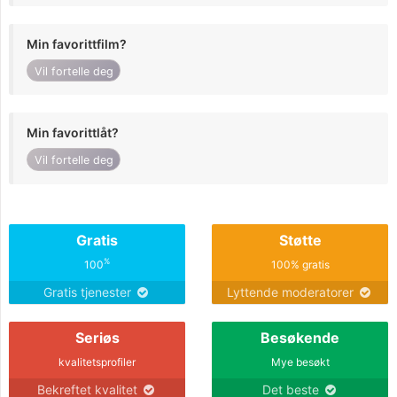
Min favorittfilm?
Vil fortelle deg
Min favorittlåt?
Vil fortelle deg
Gratis
Støtte
%
100
100% gratis
Gratis tjenester
Lyttende moderatorer
Seriøs
Besøkende
kvalitetsprofiler
Mye besøkt
Bekreftet kvalitet
Det beste