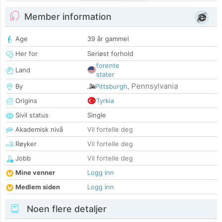
Member information
Age
39 år gammel
Her for
Seriøst forhold
forente
Land
stater
Pennsylvania
By
Pittsburgh
,
Origins
Tyrkia
Sivil status
Single
Akademisk nivå
Vil fortelle deg
Røyker
Vil fortelle deg
Jobb
Vil fortelle deg
Mine venner
Logg inn
Medlem siden
Logg inn
Noen flere detaljer