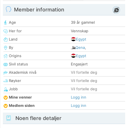
Member information
Age
39 år gammel
Her for
Vennskap
Land
Egypt
By
Qena
,
Origins
Egypt
Sivil status
Engasjert
Akademisk nivå
Vil fortelle deg
Røyker
Vil fortelle deg
Jobb
Vil fortelle deg
Mine venner
Logg inn
Medlem siden
Logg inn
Noen flere detaljer