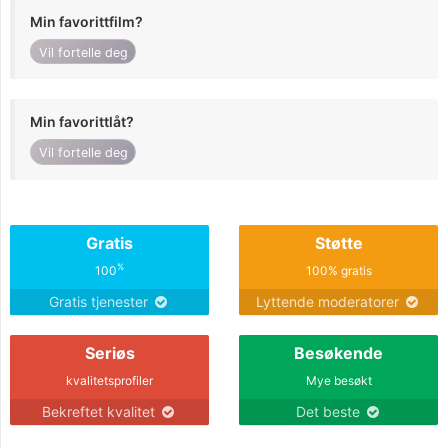
Min favorittfilm?
Vil fortelle deg
Min favorittlåt?
Vil fortelle deg
Gratis
Støtte
%
100
100% gratis
Gratis tjenester
Lyttende moderatorer
Seriøs
Besøkende
kvalitetsprofiler
Mye besøkt
Bekreftet kvalitet
Det beste