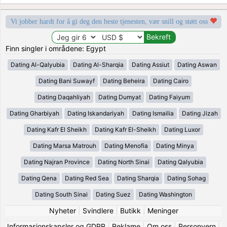
Vi jobber hardt for å gi deg den beste tjenesten, vær snill og støtt oss
Finn singler i områdene: Egypt
Dating Al-Qalyubia
Dating Al-Sharqia
Dating Assiut
Dating Aswan
Dating Bani Suwayf
Dating Beheira
Dating Cairo
Dating Daqahliyah
Dating Dumyat
Dating Faiyum
Dating Gharbiyah
Dating Iskandariyah
Dating Ismailia
Dating Jizah
Dating Kafr El Sheikh
Dating Kafr El-Sheikh
Dating Luxor
Dating Marsa Matrouh
Dating Menofia
Dating Minya
Dating Najran Province
Dating North Sinai
Dating Qalyubia
Dating Qena
Dating Red Sea
Dating Sharqia
Dating Sohag
Dating South Sinai
Dating Suez
Dating Washington
Nyheter
|
Svindlere
|
Butikk
|
Meninger
Informasjonskapsler og GDPR
|
Reklame
|
Om oss
|
Personvern
|