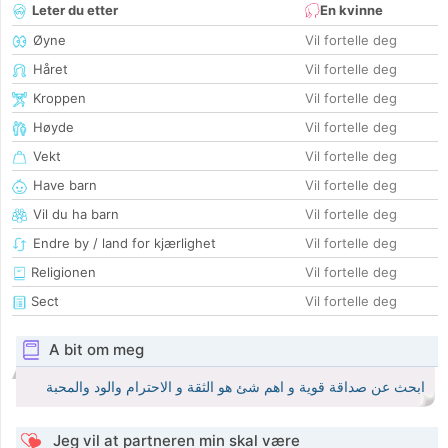
Leter du etter
En kvinne
Øyne
Vil fortelle deg
Håret
Vil fortelle deg
Kroppen
Vil fortelle deg
Høyde
Vil fortelle deg
Vekt
Vil fortelle deg
Have barn
Vil fortelle deg
Vil du ha barn
Vil fortelle deg
Endre by / land for kjærlighet
Vil fortelle deg
Religionen
Vil fortelle deg
Sect
Vil fortelle deg
A bit om meg
ابحث عن صداقة قوية و اهم شئ هو الثقة و الاحترام والود والمحبة
Jeg vil at partneren min skal være