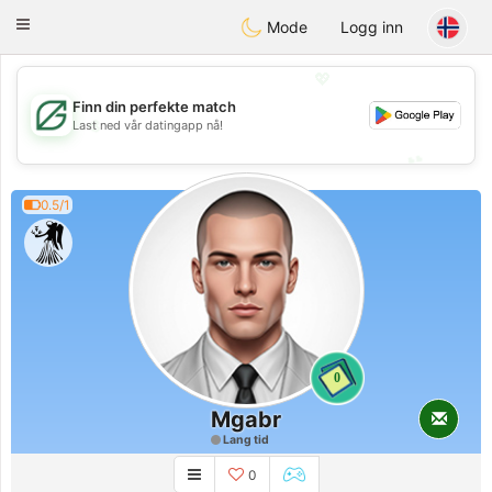
Gulf
Dating
Toggle
Mode
Logg inn
navigation
💖
Finn din perfekte match
💖
Last ned vår datingapp nå!
💕
💕
0.5/1
0
Mgabr
Lang tid
0